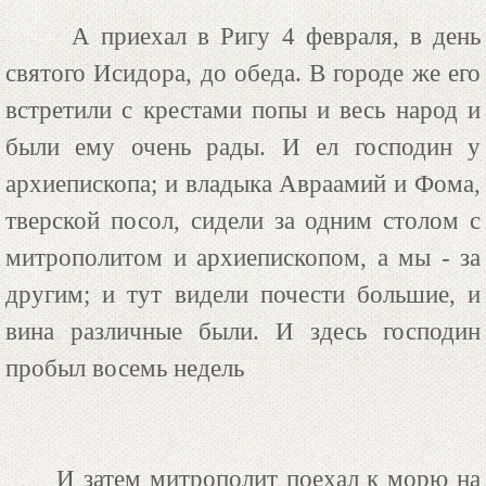
А приехал в Ригу 4 февраля, в день
святого Исидора, до обеда. В городе же его
встретили с крестами попы и весь народ и
были ему очень рады. И ел господин у
архиепископа; и владыка Авраамий и Фома,
тверской посол, сидели за одним столом с
митрополитом и архиепископом, а мы - за
другим; и тут видели почести большие, и
вина различные были. И здесь господин
пробыл восемь недель
И затем митрополит поехал к морю на