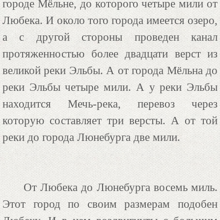
городе Мёльне, до которого четыре мили от
Любека. И около того города имеется озеро,
а с другой стороны проведен канал
протяженностью более двадцати верст из
великой реки Эльбы. А от города Мёльна до
реки Эльбы четыре мили. А у реки Эльбы
находится Мечь-река, перевоз через
которую составляет три версты. А от той
реки до города Люнебурга две мили.
От Любека до Люнебурга восемь миль.
Этот город по своим размерам подобен