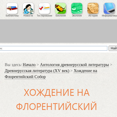
Библиотека
Новости
Тестирование
Биология
Экология
История
Информатика
Вы здесь:
Начало
>
Антология древнерусской литературы
>
Древнерусская литература (XV век)
>
Хождение на
Флорентийский Собор
ХОЖДЕНИЕ НА
ФЛОРЕНТИЙСКИЙ