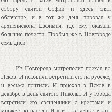
ею народ. И затем митрополит пошел к
собору святой Софии и здесь снял
облачение, и в тот же день пировал у
архиепископа Евфимия, где ему оказали
большие почести. Пробыл же в Новгороде
семь дней.
Из Новгорода митрополит поехал во
Псков. И псковичи встретили его на рубеже,
и весьма почтили. И приехал в Псков в
декабре в день святого Николы. И у города
встретили его священники с крестами и
множество народа. И в тот же день служил