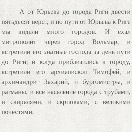
А от Юрьева до города Риги двести
пятьдесят верст, и по пути от Юрьева к Риге
мы видели много городов. И ехал
митрополит через город Вольмар, и
встретили его знатные господа за день пути
до Риги; и когда приблизились к городу,
встретили его архиепископ Тимофей, и
архимандрит Захарий, и бургомистры, и
ратманы, и все население города с трубами,
и свирелями, и скрипками, с великими
почестями.