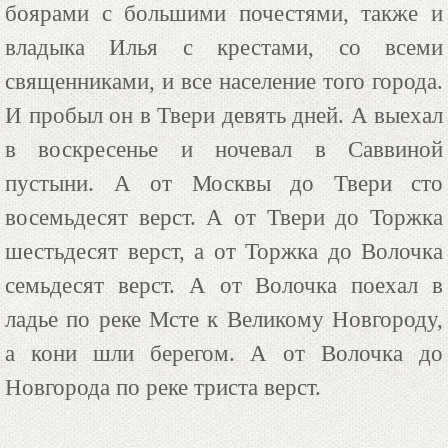
боярами с большими почестями, также и
владыка Илья с крестами, со всеми
священниками, и все население того города.
И пробыл он в Твери девять дней. А выехал
в воскресенье и ночевал в Саввиной
пустыни. А от Москвы до Твери сто
восемьдесят верст. А от Твери до Торжка
шестьдесят верст, а от Торжка до Волочка
семьдесят верст. А от Волочка поехал в
ладье по реке Мсте к Великому Новгороду,
а кони шли берегом. А от Волочка до
Новгорода по реке триста верст.