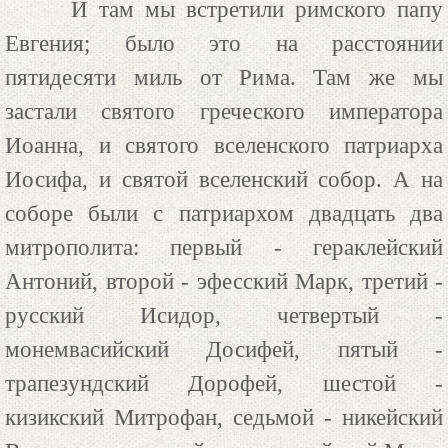
И там мы встретили римского папу
Евгения; было это на расстоянии
пятидесяти миль от Рима. Там же мы
застали святого греческого императора
Иоанна, и святого вселенского патриарха
Иосифа, и святой вселенский собор. А на
соборе были с патриархом двадцать два
митрополита: первый - гераклейский
Антоний, второй - эфесский Марк, третий -
русский Исидор, четвертый -
монемвасийский Досифей, пятый -
трапезундский Дорофей, шестой -
кизикский Митрофан, седьмой - никейский