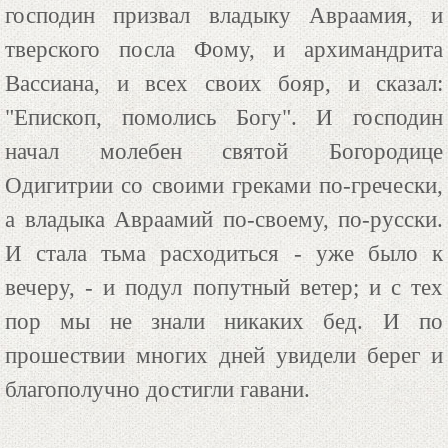
господин призвал владыку Авраамия, и
тверского посла Фому, и архимандрита
Вассиана, и всех своих бояр, и сказал:
"Епископ, помолись Богу". И господин
начал молебен святой Богородице
Одигитрии со своими греками по-гречески,
а владыка Авраамий по-своему, по-русски.
И стала тьма расходиться - уже было к
вечеру, - и подул попутный ветер; и с тех
пор мы не знали никаких бед. И по
прошествии многих дней увидели берег и
благополучно достигли гавани.