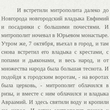
И встретили митрополита далеко до
Новгорода новгородский владыка Евфимий
и посадники с большими почестями. И
митрополит ночевал в Юрьевом монастыре.
Утром же, 7 октября, въехал в город, и там
снова встретил его владыка с крестами, с
попами и дьяконами, и весь народ, и от
множества народа была большая теснота. И
подойдя к городским воротам, - на воротах
была церковь, - митрополит облачился в
ризы, и вместе с ним облачился и владыка
Авраамий. И здесь святили воду и кропили