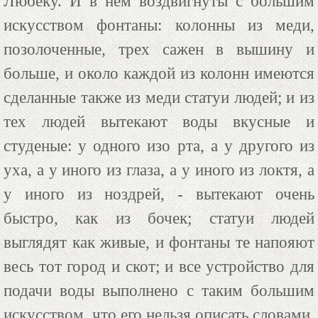
Любеку. И в нем воздвигнуты с большим
искусством фонтаны: колонны из меди,
позолоченные, трех сажен в вышину и
больше, и около каждой из колонн имеются
сделанные также из меди статуи людей; и из
тех людей вытекают воды вкусные и
студеные: у одного изо рта, а у другого из
уха, а у иного из глаза, а у иного из локтя, а
у иного из ноздрей, - вытекают очень
быстро, как из бочек; статуи людей
выглядят как живые, и фонтаны те напояют
весь тот город и скот; и все устройство для
подачи воды выполнено с таким большим
искусством, что его нельзя описать словами.