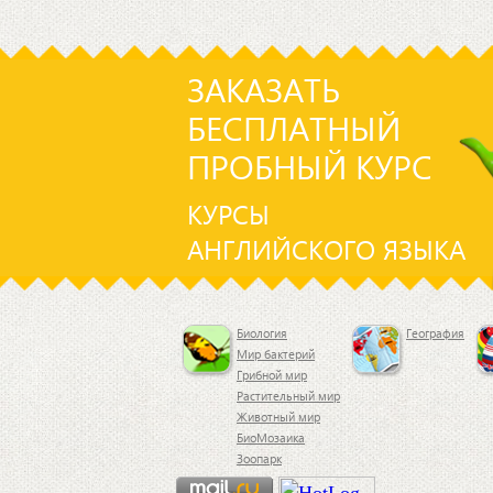
ЗАКАЗАТЬ
БЕСПЛАТНЫЙ
ПРОБНЫЙ КУРС
КУРСЫ
АНГЛИЙСКОГО ЯЗЫКА
Биология
География
Мир бактерий
Грибной мир
Растительный мир
Животный мир
БиоМозаика
Зоопарк