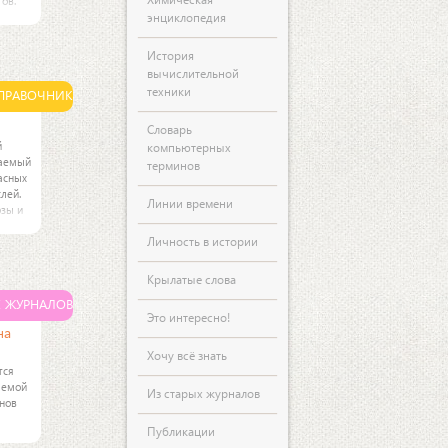
ов.
энциклопедия
из них
История
делит
вычислительной
ду
техники
ПРАВОЧНИК
м
 и
Словарь
й
компьютерных
чаемый
терминов
асных
лей.
Линии времени
озы и
дин из
Личность в истории
ых
ей.
Крылатые слова
Х ЖУРНАЛОВ
Это интересно!
на
Хочу всё знать
тся
лемой
Из старых журналов
онов
Публикации