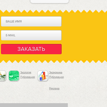
ра
иск
едств
Экология
Экономика
Публикации
Публикации
Реклама