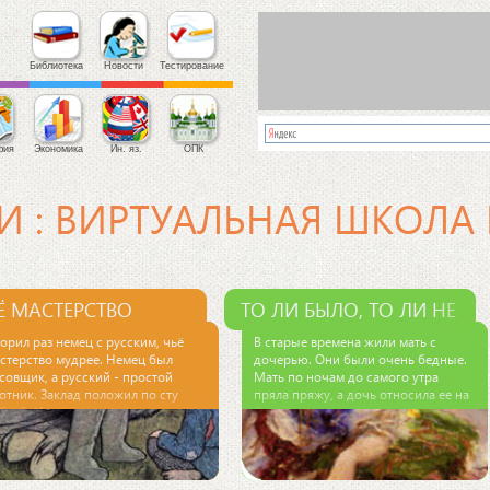
Библиотека
Новости
Тестирование
фия
Экономика
Ин. яз.
ОПК
И : ВИРТУАЛЬНАЯ ШКОЛА
Ё МАСТЕРСТВО
ТО ЛИ БЫЛО, ТО ЛИ НЕ
ДРЕЕ?
БЫЛО...
орил раз немец с русским, чьё
В старые времена жили мать с
стерство мудрее. Немец был
дочерью. Они были очень бедные.
совщик, а русский - простой
Мать по ночам до самого утра
отник. Заклад положил по сту
пряла пряжу, а дочь относила ее на
блей. И уговорились, что через
базар, продавала, и этим они
делю сойтись и при честной
добывали себе на пропитание.
мпании всякому своё мастерство.
Однажды женщина опять напряла
кто из них хитрее по своей части
пряжи и дала ее дочери отнести на
боту представить, тому и заклад
базар. Девушка продала пряжу на