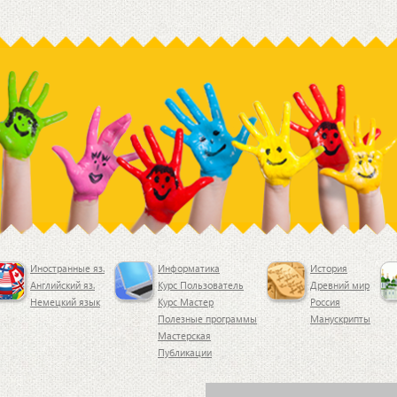
больше всего
крупнейших
наклонено к Солнцу в
лабораторий ми
июне, а южное - в
продолжают
декабре. В том
настойчивый по
эффективных ср
борьбы с этим
Иностранные яз.
Информатика
История
Английский яз.
Курс Пользователь
Древний мир
Немецкий язык
Курс Мастер
Россия
Полезные программы
Манускрипты
Мастерская
Публикации