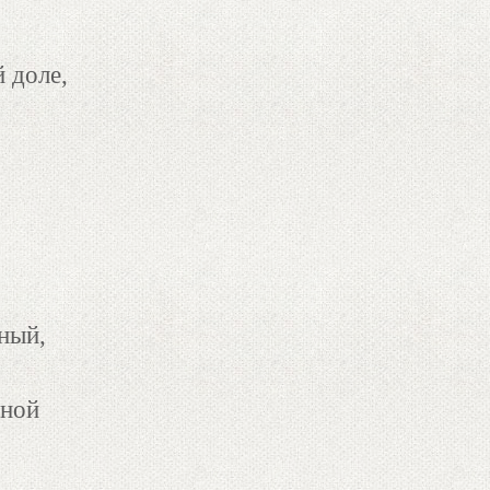
 доле,
ный,
вной