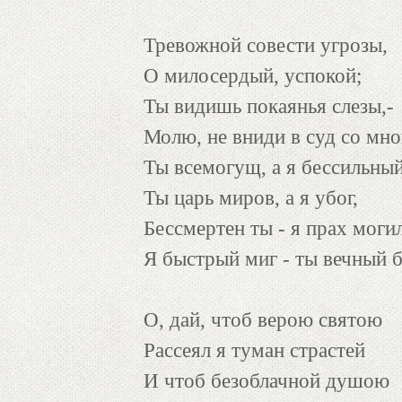
Тревожной совести угрозы,
О милосердый, успокой;
Ты видишь покаянья слезы,-
Молю, не вниди в суд со мно
Ты всемогущ, а я бессильный
Ты царь миров, а я убог,
Бессмертен ты - я прах моги
Я быстрый миг - ты вечный б
О, дай, чтоб верою святою
Рассеял я туман страстей
И чтоб безоблачной душою