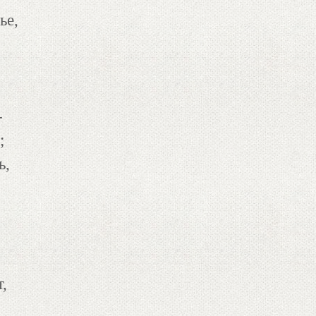
ье,
-
;
ь,
,