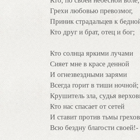
Кто, по своей небесной воле,
Грехи любовью превозмог,
Приник страдальцев к бедной
Кто друг и брат, отец и бог;
Кто солнца яркими лучами
Сияет мне в красе денной
И огнезвездными зарями
Всегда горит в тиши ночной;
Крушитель зла, судья верхов
Кто нас спасает от сетей
И ставит против тьмы грехо
Всю бездну благости своей!-