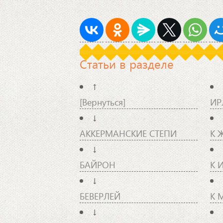
Статьи в разделе
↑
[Вернуться]
ИР
↓
АККЕРМАНСКИЕ СТЕПИ
К 
↓
БАЙРОН
К 
↓
БЕВЕРЛЕЙ
К 
↓