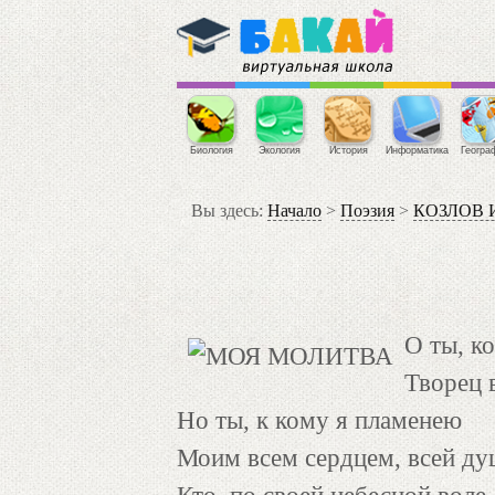
Биология
Экология
История
Информатика
Геогра
Вы здесь:
Начало
>
Поэзия
>
КОЗЛОВ Ив
О ты, ко
Творец в
Но ты, к кому я пламенею
Моим всем сердцем, всей ду