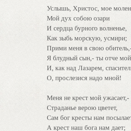
Услышь, Христос, мое молен
Мой дух собою озари
И сердца бурного волненье,
Как зыбь морскую, усмири;
Прими меня в свою обитель,
Я блудный сын,- ты отче мой
И, как над Лазарем, спасител
О, прослезися надо мной!
Меня не крест мой ужасает,-
Страданье верою цветет,
Сам бог кресты нам посылает
А крест наш бога нам дает;