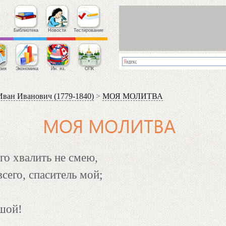
Библиотека
Новости
Тестирование
фия
Экономика
Ин. яз.
ОПК
ан Иванович (1779-1840)
>
МОЯ МОЛИТВА
МОЯ МОЛИТВА
го хвалить не смею,
сего, спаситель мой;
шой!