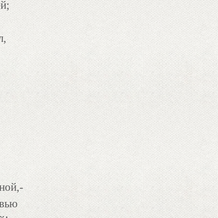
й;
л,
ной,-
овью