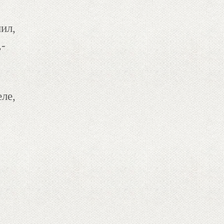
ил,
,-
ле,