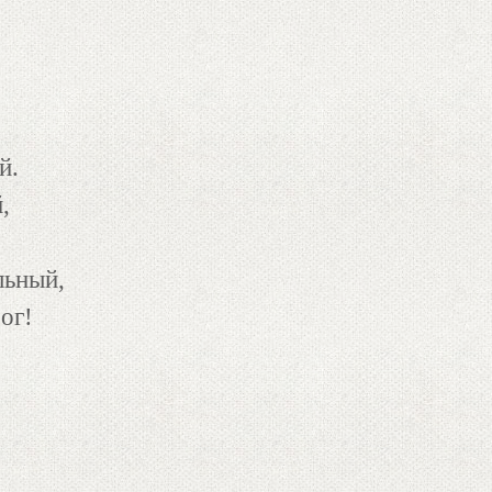
й.
,
льный,
ог!