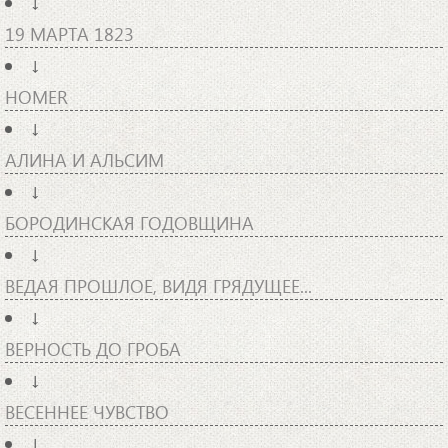
↓
19 МАРТА 1823
↓
HOMER
↓
АЛИНА И АЛЬСИМ
↓
БОРОДИНСКАЯ ГОДОВЩИНА
↓
ВЕДАЯ ПРОШЛОЕ, ВИДЯ ГРЯДУЩЕЕ...
↓
ВЕРНОСТЬ ДО ГРОБА
↓
ВЕСЕННЕЕ ЧУВСТВО
↓