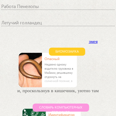
Работа Пенелопы
Летучий голландец
змея
БИОМОЗАИКА
Опасный
Недавно одному
водителю грузовика в
Майами, решившему
отдохнуть на
солнечной полянке, в
рот заползла…
и, проскользнув в кишечник, уютно там
СЛОВАРЬ КОМПЬЮТЕРНЫХ
ТЕРМИНОВ
Идентификатор