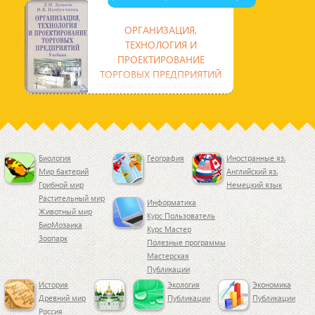
ОРГАНИЗАЦИЯ,
ТЕХНОЛОГИЯ И
ПРОЕКТИРОВАНИЕ
ТОРГОВЫХ ПРЕДПРИЯТИЙ
(УЧЕБНИК, ИЗДАНИЕ 7)
В учебнике с учетом современных
требований освещаются
актуальные вопросы организации,
технологии и проектирования
Биология
География
Иностранные яз.
Мир бактерий
Английский яз.
Грибной мир
Немецкий язык
Растительный мир
Информатика
Животный мир
Курс Пользователь
БиоМозаика
Курс Мастер
Зоопарк
Полезные программы
Мастерская
Публикации
История
Экология
Экономика
Древний мир
Публикации
Публикации
Россия