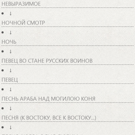
НЕВЫРАЗИМОЕ
↓
НОЧНОЙ СМОТР
↓
НОЧЬ
↓
ПЕВЕЦ ВО СТАНЕ РУССКИХ ВОИНОВ
↓
ПЕВЕЦ
↓
ПЕСНЬ АРАБА НАД МОГИЛОЮ КОНЯ
↓
ПЕСНЯ (К ВОСТОКУ, ВСЕ К ВОСТОКУ...)
↓