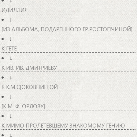
↓
ИДИЛЛИЯ
↓
[ИЗ АЛЬБОМА, ПОДАРЕННОГО ГР.РОСТОПЧИНОЙ]
↓
К ГЕТЕ
↓
К ИВ. ИВ. ДМИТРИЕВУ
↓
К К.М.С[ОКОВНИН]ОЙ
↓
[К М. Ф. ОРЛОВУ]
↓
К МИМО ПРОЛЕТЕВШЕМУ ЗНАКОМОМУ ГЕНИЮ
↓