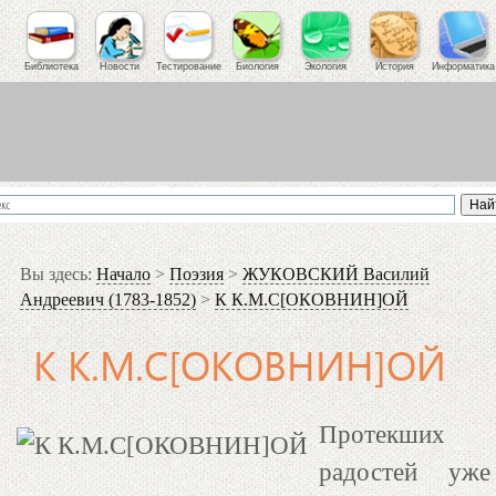
Библиотека
Новости
Тестирование
Биология
Экология
История
Информатика
Вы здесь:
Начало
>
Поэзия
>
ЖУКОВСКИЙ Василий
Андреевич (1783-1852)
>
К К.М.С[ОКОВНИН]ОЙ
К К.М.С[ОКОВНИН]ОЙ
Протекших
радостей уже