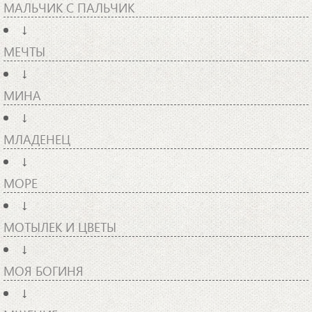
МАЛЬЧИК С ПАЛЬЧИК
↓
МЕЧТЫ
↓
МИНА
↓
МЛАДЕНЕЦ
↓
МОРЕ
↓
МОТЫЛЕК И ЦВЕТЫ
↓
МОЯ БОГИНЯ
↓