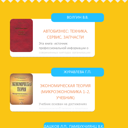
антигенам
(аллергенам - пыльце
растений, домашней
пыли, определенным
ВОЛГИН В.В.
видам пищи,
АВТОБИЗНЕС: ТЕХНИКА,
СЕРВИС, ЗАПЧАСТИ
Эта книга -источник
профессиональной информации о
современных методах организации
деятельности автодилерских и
ЖУРАВЛЕВА Г.П.
ЭКОНОМИЧЕСКАЯ ТЕОРИЯ
(МИКРОЭКОНОМИКА 1-2,
УЧЕБНИК)
Учебник основан на достижениях
зкономической теории и практики.
Важное значение придается
изучению категорий, законов,
ДАШКОВ Л.П., ПАМБУХЧИЯНЦ В.К.