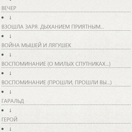
ВЕЧЕР
↓
ВЗОШЛА ЗАРЯ. ДЫХАНИЕМ ПРИЯТНЫМ...
↓
ВОЙНА МЫШЕЙ И ЛЯГУШЕК
↓
ВОСПОМИНАНИЕ (О МИЛЫХ СПУТНИКАХ...)
↓
ВОСПОМИНАНИЕ (ПРОШЛИ, ПРОШЛИ ВЫ...)
↓
ГАРАЛЬД
↓
ГЕРОЙ
↓