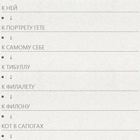
К НЕЙ
↓
К ПОРТРЕТУ ГЕТЕ
↓
К САМОМУ СЕБЕ
↓
К ТИБУЛЛУ
↓
К ФИЛАЛЕТУ
↓
К ФИЛОНУ
↓
КОТ В САПОГАХ
↓