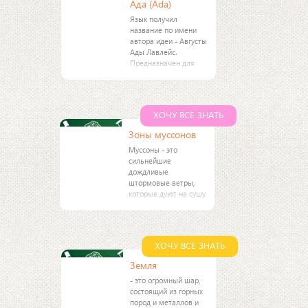
Ада (Ada)
Язык получил
название по имени
автора идеи - Августы
Ады Лавлейс.
Предназначен для
применения в
системах реального
времени и для
разработки
ХОЧУ ВСЕ ЗНАТЬ
программного
обеспечения
Зоны муссонов
встроенных
Муссоны - это
вычислительных
сильнейшие
систем.
дождливые
штормовые ветры,
которые дуют на сушу
с океана и
определяют климат
на обширных
пространствах земли
ХОЧУ ВСЕ ЗНАТЬ
в тропиках. Примерно
четверть населения
Земля
Земли живет в зонах
- это огромный шар,
состоящий из горных
пород и металлов и