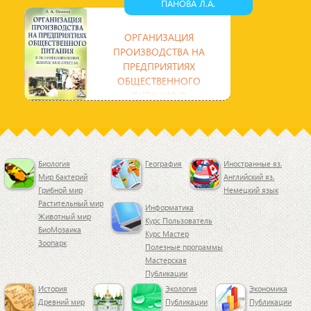
ПАНОВА Л.А.
бытового назначения,
предназначеные для активного
отдыха: спортивный инвентарь,
ОРГАНИЗАЦИЯ
охотничьи
ПРОИЗВОДСТВА НА
ПРЕДПРИЯТИЯХ
ОБЩЕСТВЕННОГО
ПИТАНИЯ (В
ЭКЗАМЕНАЦИОННЫХ
ВОПРОСАХ И ОТВЕТАХ
Учебное пособие охватывает
широкий круг вопросов, связанных с
основными направлениями
Биология
География
Иностранные яз.
развития общественного питания.
Мир бактерий
Английский яз.
Грибной мир
Немецкий язык
Растительный мир
Информатика
Животный мир
Курс Пользователь
БиоМозаика
Курс Мастер
Зоопарк
Полезные программы
Мастерская
Публикации
История
Экология
Экономика
Древний мир
Публикации
Публикации