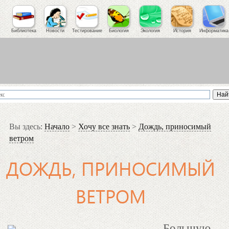
Библиотека
Новости
Тестирование
Биология
Экология
История
Информатика
Вы здесь:
Начало
>
Хочу все знать
>
Дождь, приносимый
ветром
ДОЖДЬ, ПРИНОСИМЫЙ
ВЕТРОМ
Большую