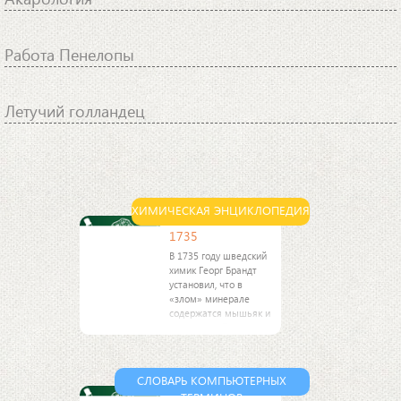
Работа Пенелопы
Летучий голландец
ХИМИЧЕСКАЯ ЭНЦИКЛОПЕДИЯ
1735
В 1735 году шведский
химик Георг Брандт
установил, что в
«злом» минерале
содержатся мышьяк и
неизвестный металл.
Брандт выделил его и
сохранил за ним
название «кобальт».
СЛОВАРЬ КОМПЬЮТЕРНЫХ
ТЕРМИНОВ