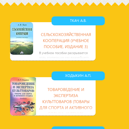
водяной пар, в
облаках находится
либо в виде
ТКАЧ А.В.
СЕЛЬСКОХОЗЯЙСТВЕННАЯ
КООПЕРАЦИЯ (УЧЕБНОЕ
ПОСОБИЕ, ИЗДАНИЕ 3)
В учебном пособии раскрывается
роль кооперации как важнейшего
компонента цивилизованных
рыночных отношений, основные
ХОДЫКИН А.П.
ТОВАРОВЕДЕНИЕ И
ЭКСПЕРТИЗА
КУЛЬТТОВАРОВ (ТОВАРЫ
ДЛЯ СПОРТА И АКТИВНОГО
ОТДЫХА, УЧЕБНИК,
ИЗДАНИЕ 2)
Рассмотрены товары культурно-