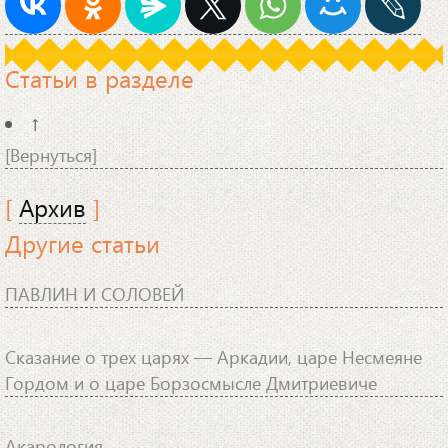
Статьи в разделе
↑
[Вернуться]
[
Архив
]
Другие статьи
ПАВЛИН И СОЛОВЕЙ
Сказание о трех царях — Аркадии, царе Несмеяне
Гордом и о царе Борзосмысле Дмитриевиче
Акарология