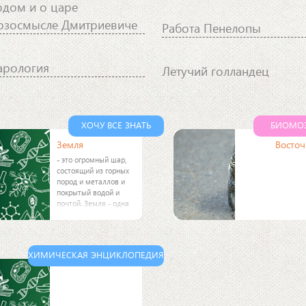
рдом и о царе
рзосмысле Дмитриевиче
Работа Пенелопы
арология
Летучий голландец
ХОЧУ ВСЕ ЗНАТЬ
БИОМО
Земля
Восточ
- это огромный шар,
состоящий из горных
пород и металлов и
покрытый водой и
почтой. Земля - одна
из девяти планет,
которые вращаются
вокруг звезды по
имени Солнце. Земля
ХИМИЧЕСКАЯ ЭНЦИКЛОПЕДИЯ
движется по своей
орбите со