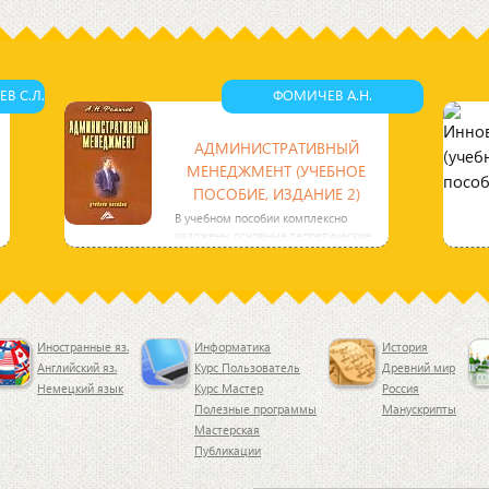
В С.Л.
ФОМИЧЕВ А.Н.
АДМИНИСТРАТИВНЫЙ
МЕНЕДЖМЕНТ (УЧЕБНОЕ
ПОСОБИЕ, ИЗДАНИЕ 2)
В учебном пособии комплексно
изложены основные теоретические
и методологические вопросы
административного менеджмента.
Иностранные яз.
Информатика
История
Английский яз.
Курс Пользователь
Древний мир
Немецкий язык
Курс Мастер
Россия
Полезные программы
Манускрипты
Мастерская
Публикации