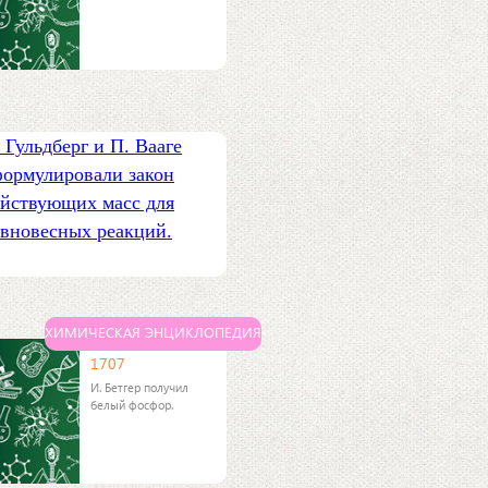
 Гульдберг и П. Вааге
формулировали закон
ействующих масс для
авновесных реакций.
ХИМИЧЕСКАЯ ЭНЦИКЛОПЕДИЯ
1707
И. Бетгер получил
белый фосфор.