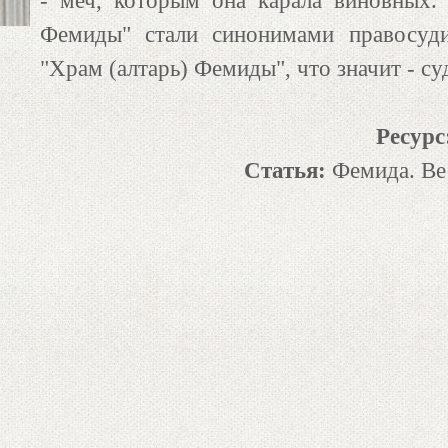
- меч, которым она карала виновных.
Фемиды" стали синонимами правосуди
"Храм (алтарь) Фемиды", что значит - су
Ресурс
Статья:
Фемида. В