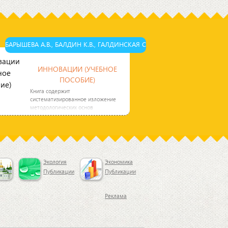
БАРЫШЕВА А.В., БАЛДИН К.В., ГАЛДИНСКАЯ С
ИННОВАЦИИ (УЧЕБНОЕ
ПОСОБИЕ)
Книга содержит
систематизированное изложение
методологических основ
инновационного развития
экономики страны и написана
Экология
Экономика
Публикации
Публикации
Реклама