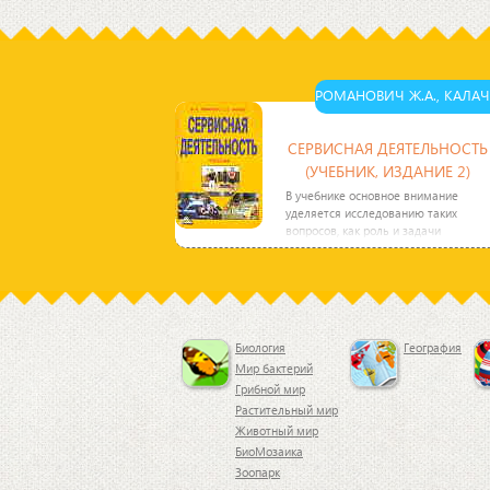
беспристрастие, с
которой она судит
обвиняемых. В одной
руке она держала
РОМАНОВИЧ Ж.А., КАЛАЧЕ
СЕРВИСНАЯ ДЕЯТЕЛЬНОСТЬ
(УЧЕБНИК, ИЗДАНИЕ 2)
В учебнике основное внимание
уделяется исследованию таких
вопросов, как роль и задачи
сервисных услуг в
Биология
География
Мир бактерий
Грибной мир
Растительный мир
Животный мир
БиоМозаика
Зоопарк