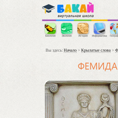
Биология
Экология
История
Информатика
Геогра
Вы здесь:
Начало
>
Крылатые слова
>
Ф
ФЕМИДА.