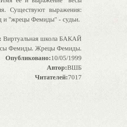
 Имя ее и выражение "весы
я. Существуют выражения:
д и "жрецы Фемиды" - судьи.
:
Виртуальная школа БАКАЙ
есы Фемиды. Жрецы Фемиды.
Опубликовано:
10/05/1999
Автор:
ВШБ
Читателей:
7017