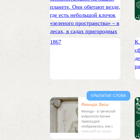
планете. Они обитают везде,
где есть небольшой клочок
«зеленого пространства» – в
лесах, в садах пригородных
1867
К.
с
д
р
КРЫЛАТЫЕ СЛОВА
Фемида. Весы
Фемида - в греческой
мифологии богиня
правосудия;
изображалась она с
повязкой на глазах,
символизирующей