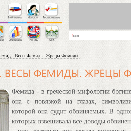
Библиотека
Новости
Тестирование
фия
Экономика
Ин. яз.
ОПК
емида. Весы Фемиды. Жрецы Фемиды.
 ВЕСЫ ФЕМИДЫ. ЖРЕЦЫ 
Фемида - в греческой мифологии богиня
она с повязкой на глазах, символиз
которой она судит обвиняемых. В одно
которых взвешивала все доводы обвинени