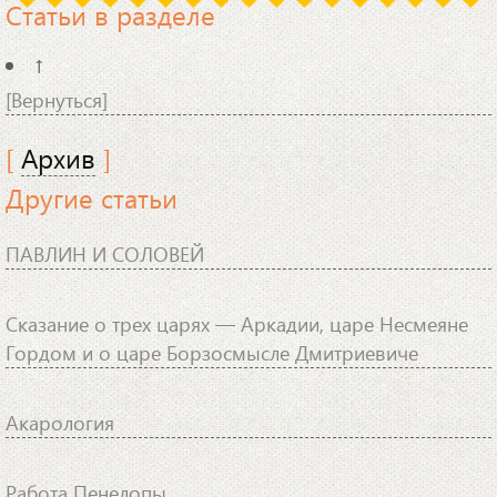
Статьи в разделе
↑
[Вернуться]
[
Архив
]
Другие статьи
ПАВЛИН И СОЛОВЕЙ
Сказание о трех царях — Аркадии, царе Несмеяне
Гордом и о царе Борзосмысле Дмитриевиче
Акарология
Работа Пенелопы