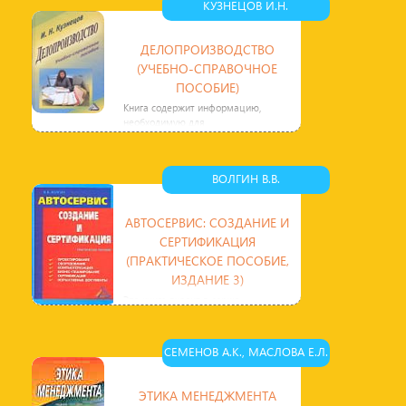
КУЗНЕЦОВ И.Н.
ДЕЛОПРОИЗВОДСТВО
(УЧЕБНО-СПРАВОЧНОЕ
ПОСОБИЕ)
Книга содержит информацию,
необходимую для
делопроизводителей, секретарей, о
правилах составления документов
по
ВОЛГИН В.В.
АВТОСЕРВИС: СОЗДАНИЕ И
СЕРТИФИКАЦИЯ
(ПРАКТИЧЕСКОЕ ПОСОБИЕ,
ИЗДАНИЕ 3)
Эта книга входит в серию
практических пособий,
единственный пока в России
источник профессиональной
СЕМЕНОВ А.К., МАСЛОВА Е.Л.
информации о
ЭТИКА МЕНЕДЖМЕНТА