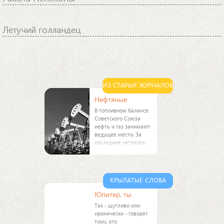
Летучий голландец
ИЗ СТАРЫХ ЖУРНАЛОВ
Нефтяные
В топливном балансе
Советского Союза
нефть и газ занимают
ведущее место. За
последние четверть
века добыча нефти
увеличилась более
чем в 10 раз.
Произошло это в
КРЫЛАТЫЕ СЛОВА
основном благодаря
открытию новых
Юпитер, ты
Так - шутливо или
иронически - говорят
тому, кто