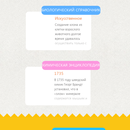
Союзе назывались
ПЭВМ - персональные
БИОЛОГИЧЕСКИЙ СПРАВОЧНИК
электронные
вычислительные
Искусственное
машины. Первым
Создание клона из
клетки взрослого
животного долгое
время удавалось
осуществить только с
некоторыми
позвоночными, в
частности, лягушками.
В отношении
ХИМИЧЕСКАЯ ЭНЦИКЛОПЕДИЯ
млекопитающих
клонирование
1735
считалось
В 1735 году шведский
невозможным
химик Георг Брандт
установил, что в
«злом» минерале
содержатся мышьяк и
неизвестный металл.
Брандт выделил его и
сохранил за ним
название «кобальт».