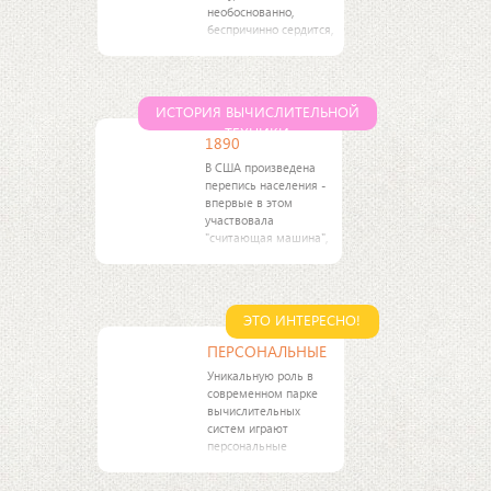
необоснованно,
беспричинно сердится,
гневается, не умея
никаким другим
способом доказать
свою правоту. Это
ИСТОРИЯ ВЫЧИСЛИТЕЛЬНОЙ
выражение восходит к
ТЕХНИКИ
произведению
1890
В США произведена
перепись населения -
впервые в этом
участвовала
"считающая машина",
созданная Германом
Холлеритом.
ЭТО ИНТЕРЕСНО!
ПЕРСОНАЛЬНЫЕ
Уникальную роль в
современном парке
вычислительных
систем играют
персональные
компьютеры (ПК),
которые в Советском