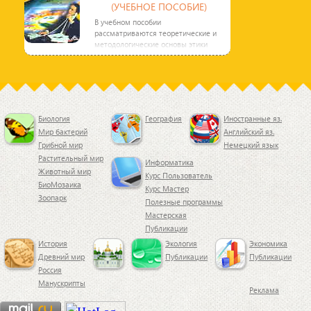
(УЧЕБНОЕ ПОСОБИЕ)
В учебном пособии
рассматриваются теоретические и
методологические основы этики
менеджмента. Освещаются
вопросы
Биология
География
Иностранные яз.
Мир бактерий
Английский яз.
Грибной мир
Немецкий язык
Растительный мир
Информатика
Животный мир
Курс Пользователь
БиоМозаика
Курс Мастер
Зоопарк
Полезные программы
Мастерская
Публикации
История
Экология
Экономика
Древний мир
Публикации
Публикации
Россия
Манускрипты
Реклама