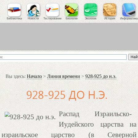
Библиотека
Новости
Тестирование
Биология
Экология
История
Информатика
Вы здесь:
Начало
>
Линия времени
>
928-925 до н.э.
928-925 ДО Н.Э.
Распад Израильско-
Иудейского царства на
израильское царство (в Северной