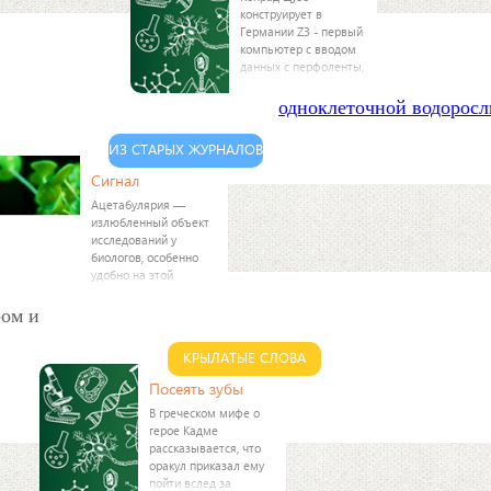
конструирует в
Германии Z3 - первый
компьютер с вводом
данных с перфоленты,
сделанной из
использованной
одноклеточной водоросл
кинопленки. В
компьютере
ИЗ СТАРЫХ ЖУРНАЛОВ
использовано более
2000 механических
Сигнал
реле. Стоимость -
Ацетабулярия —
излюбленный объект
исследований у
биологов, особенно
удобно на этой
ром и
КРЫЛАТЫЕ СЛОВА
Посеять зубы
В греческом мифе о
герое Кадме
рассказывается, что
оракул приказал ему
пойти вслед за