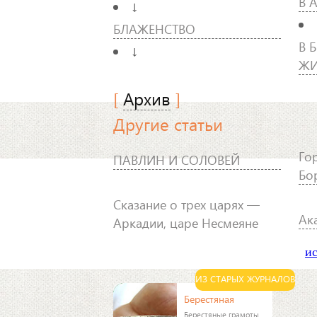
В 
↓
БЛАЖЕНСТВО
В 
↓
ЖИ
[
Архив
]
Другие статьи
Го
ПАВЛИН И СОЛОВЕЙ
Бо
Сказание о трех царях —
Ак
Аркадии, царе Несмеяне
ис
ИЗ СТАРЫХ ЖУРНАЛОВ
Берестяная
Берестяные грамоты