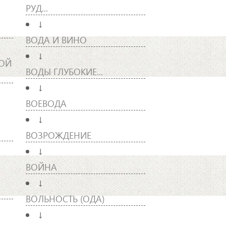
РУД...
↓
ВОДА И ВИНО
↓
НОЙ
ВОДЫ ГЛУБОКИЕ...
↓
ВОЕВОДА
↓
ВОЗРОЖДЕНИЕ
↓
ВОЙНА
↓
ВОЛЬНОСТЬ (ОДА)
↓