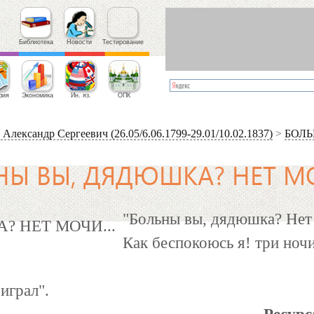
Библиотека
Новости
Тестирование
фия
Экономика
Ин. яз.
ОПК
ександр Сергеевич (26.05/6.06.1799-29.01/10.02.1837)
>
БОЛЬ
Ы ВЫ, ДЯДЮШКА? НЕТ МО
"Больны вы, дядюшка? Нет
Как беспокоюсь я! три ночи
играл".