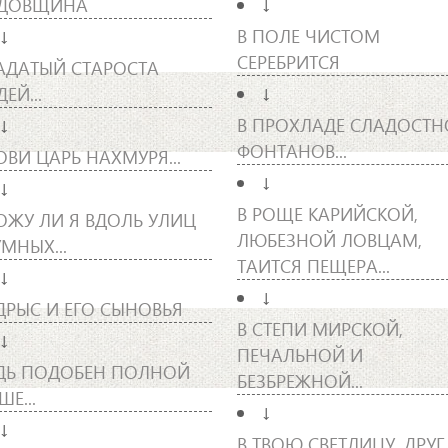
ДОВЩИНА
↓
В ПОЛЕ ЧИСТОМ
↓
СЕРЕБРИТСЯ
АДАТЫЙ СТАРОСТА
ЕЙ...
↓
В ПРОХЛАДЕ СЛАДОСТ
↓
ФОНТАНОВ...
ОВИ ЦАРЬ НАХМУРЯ...
↓
↓
В РОЩЕ КАРИЙСКОЙ,
ОЖУ ЛИ Я ВДОЛЬ УЛИЦ
ЛЮБЕЗНОЙ ЛОВЦАМ,
МНЫХ...
ТАИТСЯ ПЕЩЕРА...
↓
↓
ДРЫС И ЕГО СЫНОВЬЯ
В СТЕПИ МИРСКОЙ,
↓
ПЕЧАЛЬНОЙ И
ДЬ ПОДОБЕН ПОЛНОЙ
БЕЗБРЕЖНОЙ...
ШЕ...
↓
↓
В ТВОЮ СВЕТЛИЦУ, ДРУГ