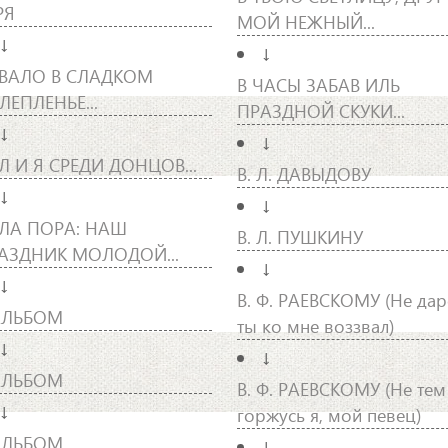
РЯ
МОЙ НЕЖНЫЙ...
↓
↓
ВАЛО В СЛАДКОМ
В ЧАСЫ ЗАБАВ ИЛЬ
ЛЕПЛЕНЬЕ...
ПРАЗДНОЙ СКУКИ...
↓
↓
Л И Я СРЕДИ ДОНЦОВ...
В. Л. ДАВЫДОВУ
↓
↓
ЛА ПОРА: НАШ
В. Л. ПУШКИНУ
АЗДНИК МОЛОДОЙ...
↓
↓
В. Ф. РАЕВСКОМУ (Не да
АЛЬБОМ
ты ко мне воззвал)
↓
↓
АЛЬБОМ
В. Ф. РАЕВСКОМУ (Не тем
↓
горжусь я, мой певец)
АЛЬБОМ
↓