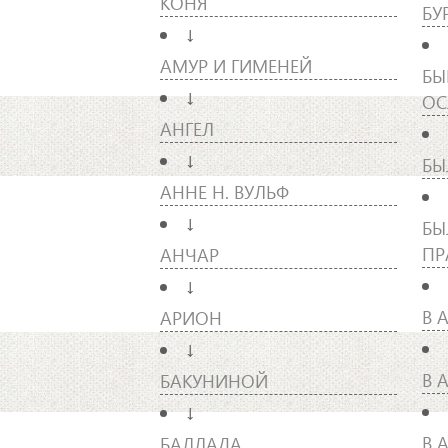
КОНЯ
БУ
↓
АМУР И ГИМЕНЕЙ
БЫ
↓
ОС
АНГЕЛ
↓
БЫ
АННЕ Н. ВУЛЬФ
↓
БЫ
ПР
АНЧАР
↓
В 
АРИОН
↓
В 
БАКУНИНОЙ
↓
В 
БАЛЛАДА