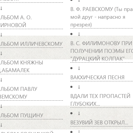
↓
В. Ф. РАЕВСКОМУ (Ты пра
мой друг - напрасно я
АЛЬБОМ А. О.
презрел)
ИРНОВОЙ
↓
↓
В. С. ФИЛИМОНОВУ ПРИ
АЛЬБОМ ИЛЛИЧЕВСКОМУ
ПОЛУЧЕНИИ ПОЭМЫ ЕГ
↓
"ДУРАЦКИЙ КОЛПАК"
АЛЬБОМ КНЯЖНЫ
↓
Д.АБАМАЛЕК
ВАКХИЧЕСКАЯ ПЕСНЯ
↓
↓
АЛЬБОМ ПАВЛУ
ВДАЛИ ТЕХ ПРОПАСТЕЙ
ЗЕМСКОМУ
ГЛУБОКИХ...
↓
↓
АЛЬБОМ ПУЩИНУ
ВЕЗУВИЙ ЗЕВ ОТКРЫЛ...
↓
↓