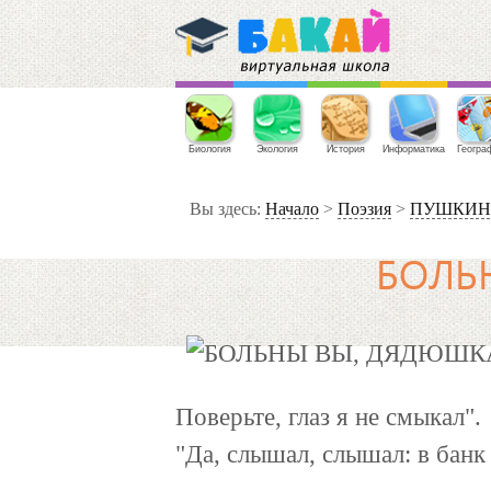
Биология
Экология
История
Информатика
Геогра
Вы здесь:
Начало
>
Поэзия
>
ПУШКИН Ал
БОЛЬН
Поверьте, глаз я не смыкал".
"Да, слышал, слышал: в банк 