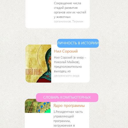
Сокращение числа
стадий развития
органов или их частей
у животных
организмов. Термин
АББРЕВИАЦИЯ ввёл Б.
С. Матвеев (1930).
АББРЕВИАЦИЯ
происходит в
ЛИЧНОСТЬ В ИСТОРИИ
результате выпадения
конечных стадий
Нил Сорский
Нил Сорский (в миру -
Николай Майков),
предположительно
выходец из
дворянского рода
Майковых. Еще в
юности постригся в
монахи и поступил в
Кирилло-Беяозерский
СЛОВАРЬ КОМПЬЮТЕРНЫХ
монастырь. Поселился
ТЕРМИНОВ
в скиту в лесном
Ядро программы
1.Резидентная часть
управляющей
программы,
загружаемая в