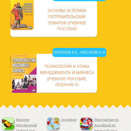
ОСНОВЫ ЭСТЕТИКИ
ПОТРЕБИТЕЛЬСКИХ
ТОВАРОВ (УЧЕБНОЕ
ПОСОБИЕ)
В учебном пособии представлены
основные сведения об эстетике как
философской науке и основной ее
терминологии.
СЕМЕНОВ А.К., МАСЛОВА Е.Л.
ПСИХОЛОГИЯ И ЭТИКА
МЕНЕДЖМЕНТА И БИЗНЕСА
(УЧЕБНОЕ ПОСОБИЕ,
ИЗДАНИЕ 4)
Учебное пособие посвящено
психологическим и этическим
проблемам развития менеджмента
в России. Рассматриваются
Биология
География
Иностранные яз.
Мир бактерий
Английский яз.
Грибной мир
Немецкий язык