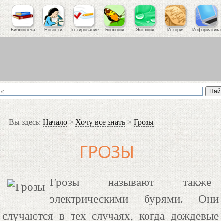
Библиотека
Новости
Тестирование
Биология
Экология
История
Информатика
Вы здесь:
Начало
>
Хочу все знать
>
Грозы
ГРОЗЫ
Грозы называют также
электрическими бурями. Они
случаются в тех случаях, когда дождевые