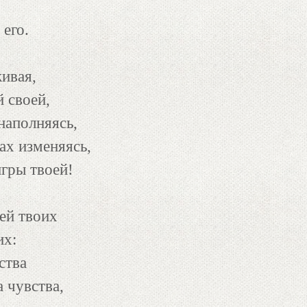
 его.
ивая,
й своей,
наполняясь,
ах изменяясь,
игры твоей!
ей твоих
их:
ства
а чувства,