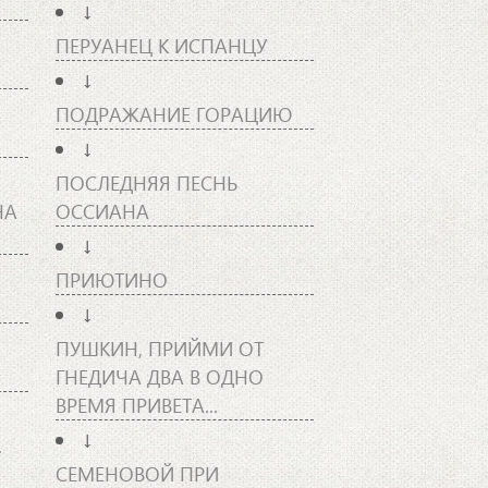
↓
ПЕРУАНЕЦ К ИСПАНЦУ
↓
ПОДРАЖАНИЕ ГОРАЦИЮ
↓
ПОСЛЕДНЯЯ ПЕСНЬ
НА
ОССИАНА
↓
ПРИЮТИНО
↓
ПУШКИН, ПРИЙМИ ОТ
ГНЕДИЧА ДВА В ОДНО
ВРЕМЯ ПРИВЕТА...
↓
.
СЕМЕНОВОЙ ПРИ