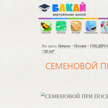
Биология
Экология
История
Информатика
Геогра
Вы здесь:
Начало
>
Поэзия
>
ГНЕДИЧ Ни
"ЛЕАР"
СЕМЕНОВОЙ ПР