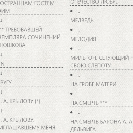
ОТЕЧЕСТВО ЛЮБЯ…
ОСТРАНЦАМ ГОСТЯМ
ОИМ
↓
↓
МЕДВЕДЬ
*** ТРЕБОВАВШЕЙ
↓
ЗЕМПЛЯРА СОЧИНЕНИЙ
МЕЛОДИЯ
ТЮШКОВА
↓
↓
МИЛЬТОН, СЕТУЮЩИЙ 
NN
СВОЮ СЛЕПОТУ
↓
↓
ДРУГУ
НА ГРОБЕ МАТЕРИ
↓
↓
. А. КРЫЛОВУ {*}
НА СМЕРТЬ ***
↓
↓
И. А. КРЫЛОВУ,
НА СМЕРТЬ БАРОНА А. А
ИГЛАШАВШЕМУ МЕНЯ
ДЕЛЬВИГА