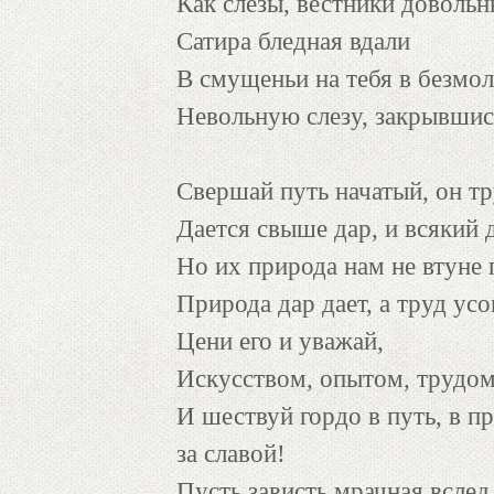
Как слезы, вестники довольн
Сатира бледная вдали
В смущеньи на тебя в безмол
Невольную слезу, закрывшись
Свершай путь начатый, он тр
Дается свыше дар, и всякий 
Но их природа нам не втуне 
Природа дар дает, а труд ус
Цени его и уважай,
Искусством, опытом, трудом
И шествуй гордо в путь, в п
за славой!
Пусть зависть мрачная вслед