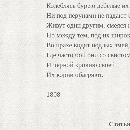
Колеблясь бурею дебелые их
Ни под перунами не падают 
Живут один другим, смеяся 
Но между тем, под их широ
Во прахе видят подлых змей,
Где часто бой они со свисто
И черной кровию своей
Их корни обагряют.
1808
Статья