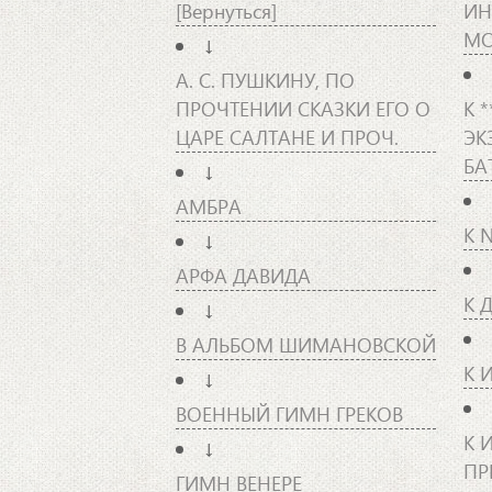
[Вернуться]
ИН
М
↓
А. С. ПУШКИНУ, ПО
ПРОЧТЕНИИ СКАЗКИ ЕГО О
К 
ЦАРЕ САЛТАНЕ И ПРОЧ.
ЭК
БА
↓
АМБРА
К 
↓
АРФА ДАВИДА
К 
↓
В АЛЬБОМ ШИМАНОВСКОЙ
К И
↓
ВОЕННЫЙ ГИМН ГРЕКОВ
К 
↓
ПР
ГИМН ВЕНЕРЕ