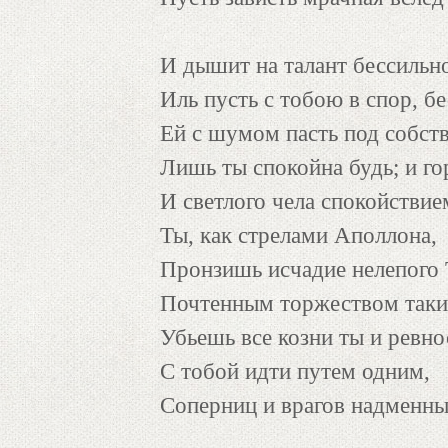
И дышит на талант бессильн
Иль пусть с тобою в спор, бе
Ей с шумом пасть под собст
Лишь ты спокойна будь; и г
И светлого чела спокойстви
Ты, как стрелами Аполлона,
Пронзишь исчадие нелепого
Почтенным торжеством так
Убьешь все козни ты и ревн
С тобой идти путем одним,
Соперниц и врагов надменны