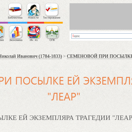
Библиотека
Новости
Тестирование
фия
Экономика
Ин. яз.
ОПК
колай Иванович (1784-1833)
>
СЕМЕНОВОЙ ПРИ ПОСЫЛКЕ
И ПОСЫЛКЕ ЕЙ ЭКЗЕМПЛ
"ЛЕАР"