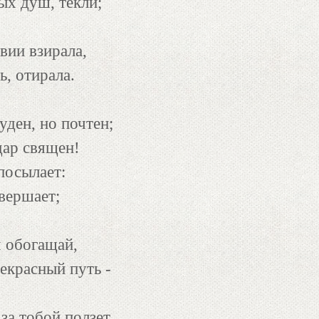
ых душ, текли;
вии взирала,
, отирала.
уден, но почтен;
дар священ!
посылает:
овершает;
 обогащай,
рекрасный путь -
 за тобой ползет