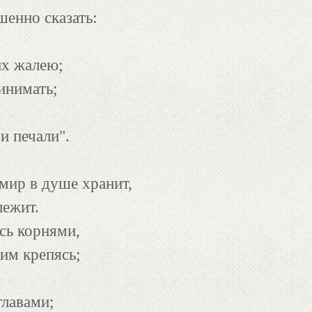
шенно сказать:
их жалею;
инимать;
и печали".
мир в душе хранит,
лежит.
сь корнями,
им крепясь;
главами;