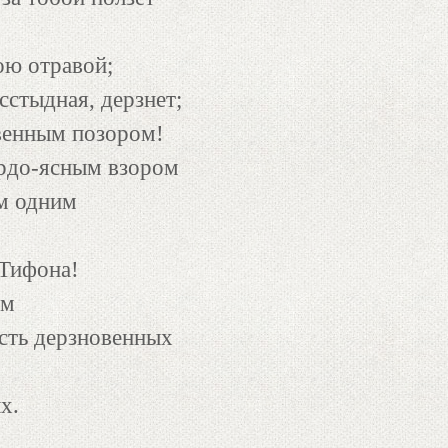
ою отравой;
сстыдная, дерзнет;
венным позором!
ордо-ясным взором
ем одним
 Тифона!
им
ость дерзновенных
х.