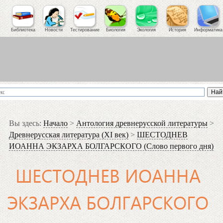
Библиотека
Новости
Тестирование
Биология
Экология
История
Информатика
Вы здесь:
Начало
>
Антология древнерусской литературы
>
Древнерусская литература (XI век)
>
ШЕСТОДНЕВ
ИОАННА ЭКЗАРХА БОЛГАРСКОГО (Слово первого дня)
ШЕСТОДНЕВ ИОАННА
ЭКЗАРХА БОЛГАРСКОГО