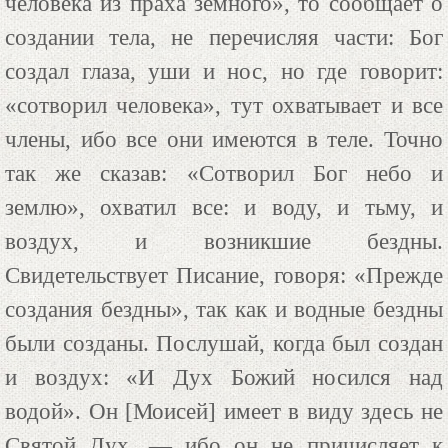
человека из праха земного», то сообщает о
создании тела, не перечисляя части: Бог
создал глаза, уши и нос, но где говорит:
«сотворил человека», тут охватывает и все
члены, ибо все они имеются в теле. Точно
так же сказав: «Сотворил Бог небо и
землю», охватил все: и воду, и тьму, и
воздух, и возникшие бездны.
Свидетельствует Писание, говоря: «Прежде
создания бездны», так как и водные бездны
были созданы. Послушай, когда был создан
и воздух: «И Дух Божий носился над
водой». Он [Моисей] имеет в виду здесь не
Святой Дух, — ибо он не причисляет к