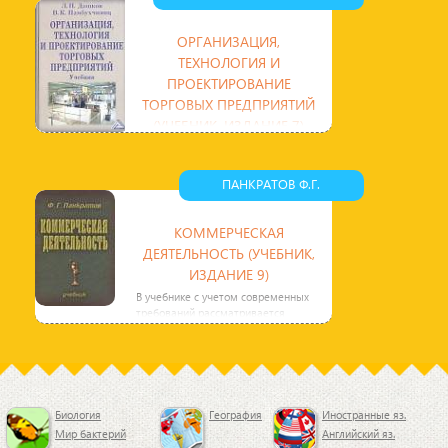
ОРГАНИЗАЦИЯ,
ТЕХНОЛОГИЯ И
ПРОЕКТИРОВАНИЕ
ТОРГОВЫХ ПРЕДПРИЯТИЙ
(УЧЕБНИК, ИЗДАНИЕ 7)
В учебнике с учетом современных
требований освещаются
актуальные вопросы организации,
ПАНКРАТОВ Ф.Г.
технологии и проектирования
КОММЕРЧЕСКАЯ
ДЕЯТЕЛЬНОСТЬ (УЧЕБНИК,
ИЗДАНИЕ 9)
В учебнике с учетом современных
требований рассматривается
организация коммерческой
деятельности в сфере товарного
Биология
География
Иностранные яз.
Мир бактерий
Английский яз.