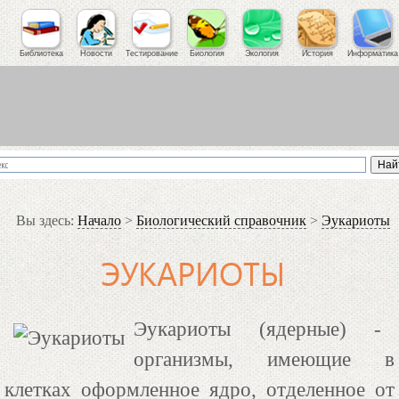
Библиотека
Новости
Тестирование
Биология
Экология
История
Информатика
Вы здесь:
Начало
>
Биологический справочник
>
Эукариоты
ЭУКАРИОТЫ
Эукариоты (ядерные) -
организмы, имеющие в
клетках оформленное ядро, отделенное от