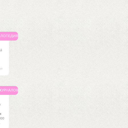
КЛОПЕДИЯ
ей
ал
я
ых
 ЖУРНАЛОВ
т
в
000
.