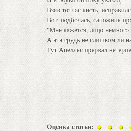
И в обуви ошибку указал;
Взяв тотчас кисть, исправил
Вот, подбочась, сапожник пр
"Мне кажется, лицо немног
А эта грудь не слишком ли на
Тут Апеллес прервал нетерпе
Оценка статьи: