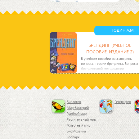
русского флотоводца,
ученого, адмирала С.
О. Макарова. Многие
годы ледокол плавал
в
ГОДИН А.М.
БРЕНДИНГ (УЧЕБНОЕ
ПОСОБИЕ, ИЗДАНИЕ 2)
В учебном пособии рассмотрены
вопросы теории брендинга. Вопросы
брендинговой методологии
привязаны к коммерческой
Биология
География
Мир бактерий
Грибной мир
Растительный мир
Животный мир
БиоМозаика
Зоопарк