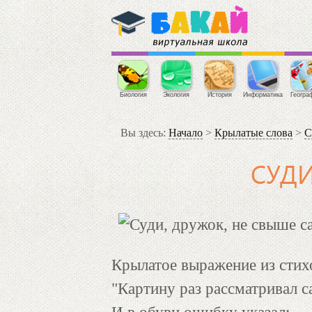
Биология
Экология
История
Информатика
Геогра
Вы здесь:
Начало
>
Крылатые слова
>
С
СУДИ
Крылатое выражение из стих
"Картину раз рассматривал 