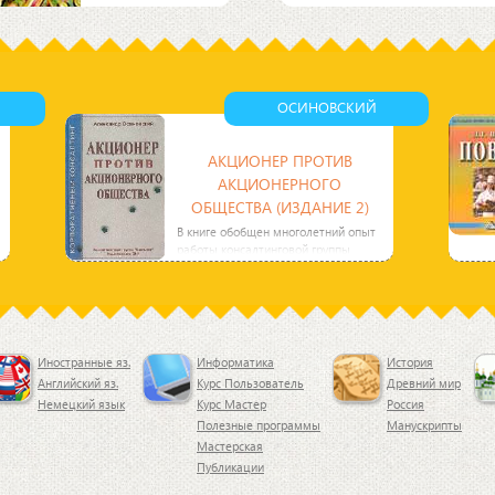
единое Русское
сконденсированн
государство, начал
водяной пар, в
создаваться
облаках находится
централизованный
либо в виде
аппарат
ОСИНОВСКИЙ
АКЦИОНЕР ПРОТИВ
АКЦИОНЕРНОГО
ОБЩЕСТВА (ИЗДАНИЕ 2)
В книге обобщен многолетний опыт
работы консалтинговой группы
`Квалитет` и материалы различных
изданий и
Иностранные яз.
Информатика
История
Английский яз.
Курс Пользователь
Древний мир
Немецкий язык
Курс Мастер
Россия
Полезные программы
Манускрипты
Мастерская
Публикации