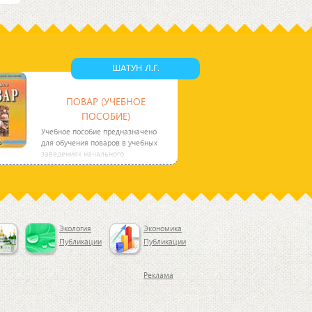
ый
ШАТУН Л.Г.
ПОВАР (УЧЕБНОЕ
ПОСОБИЕ)
Учебное пособие предназначено
для обучения поваров в учебных
заведениях начального
профессионального образования.
Оно
Экология
Экономика
Публикации
Публикации
Реклама