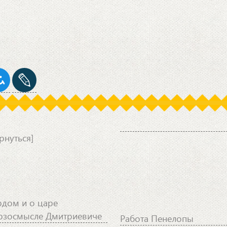
рнуться]
рдом и о царе
рзосмысле Дмитриевиче
Работа Пенелопы