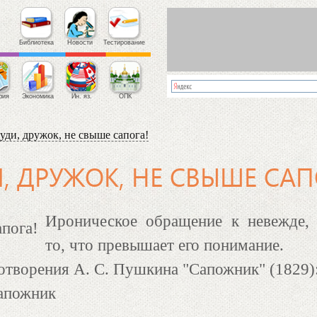
Библиотека
Новости
Тестирование
фия
Экономика
Ин. яз.
ОПК
уди, дружок, не свыше сапога!
, ДРУЖОК, НЕ СВЫШЕ САП
Ироническое обращение к невежде,
то, что превышает его понимание.
отворения А. С. Пушкина "Сапожник" (1829)
сапожник