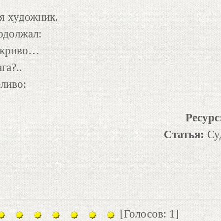
ся художник.
одолжал:
о криво…
га?..
ливо:
Ресурс
Статья:
Су
[Голосов: 1]