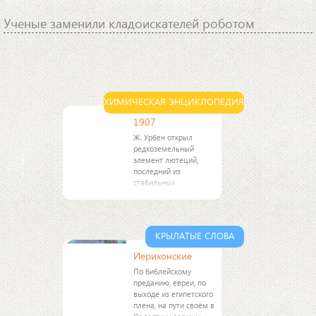
Ученые заменили кладоискателей роботом
ХИМИЧЕСКАЯ ЭНЦИКЛОПЕДИЯ
1907
Ж. Урбен открыл
редкоземельный
элемент лютеций,
последний из
стабильных
редкоземельных
элементов.
КРЫЛАТЫЕ СЛОВА
Иерихонские
По библейскому
преданию, евреи, по
выходе из египетского
плена, на пути своём в