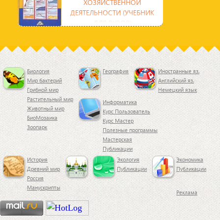
ХОЗЯЙСТВЕННОЙ
ДЕЯТЕЛЬНОСТИ (УЧЕБНИК
ДЛЯ ВУЗОВ)
Учебник состоит из 12 глав, которые
отражают систематический подход к
анализу Финансово-хозяйственной
деятельности
Биология
География
Иностранные яз.
Мир бактерий
Английский яз.
Грибной мир
Немецкий язык
Растительный мир
Информатика
Животный мир
Курс Пользователь
БиоМозаика
Курс Мастер
Зоопарк
Полезные программы
Мастерская
Публикации
История
Экология
Экономика
Древний мир
Публикации
Публикации
Россия
Манускрипты
Реклама