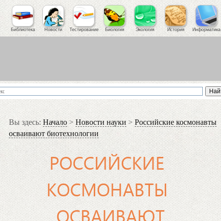
Библиотека
Новости
Тестирование
Биология
Экология
История
Информатика
Вы здесь:
Начало
>
Новости науки
>
Российские космонавты
осваивают биотехнологии
РОССИЙСКИЕ
КОСМОНАВТЫ
ОСВАИВАЮТ