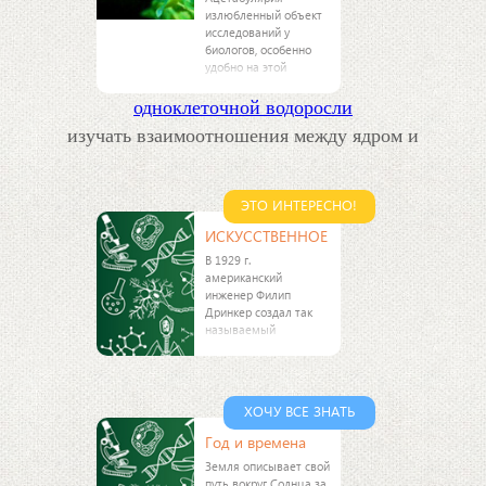
излюбленный объект
исследований у
биологов, особенно
удобно на этой
одноклеточной водоросли
изучать взаимоотношения между ядром и
ЭТО ИНТЕРЕСНО!
ИСКУССТВЕННОЕ
В 1929 г.
американский
инженер Филип
Дринкер создал так
называемый
респиратор, или
металлические легкие,
помогающие людям с
заболеваниями
ХОЧУ ВСЕ ЗНАТЬ
органов дыхания.
Респиратор состоит из
Год и времена
герметичной камеры,
Земля описывает свой
в
путь вокруг Солнца за