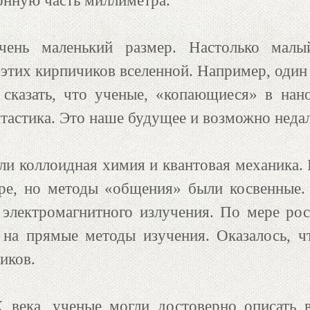
нную часть миллиметра.
чень маленький размер. Настолько малый
этих кирпичиков вселенной. Например, один 
 сказать, что ученые, «копающиеся» в на
тастика. Это наше будущее и возможно недал
и коллоидная химия и квантовая механика.
ре, но методы «общения» были косвенные.
и электромагнитного излучения. По мере ро
 на прямые методы изучения. Оказалось, ч
иков.
 века, ученые могли достоверно описать 