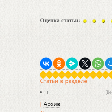
Оценка статьи:
Статьи в разделе
↑
[Ве
[
Архив
]