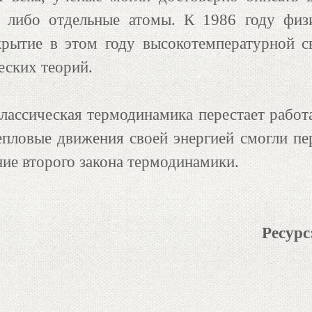
, либо отдельные атомы. К 1986 году физи
крытие в этом году высокотемпературной с
еских теорий.
лассическая термодинамика перестает работа
епловые движения своей энергией смогли пе
ние второго закона термодинамики.
Ресурс