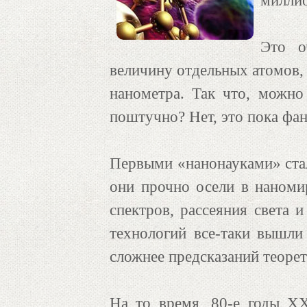
миллио
Это о
величину отдельных атомов, 
нанометра. Так что, можно
поштучно? Нет, это пока фан
Первыми «нанонауками» стал
они прочно осели в наноми
спектров, рассеяния света 
технологий все-таки вышли
сложнее предсказаний теорет
На то время, 80-е годы ХХ