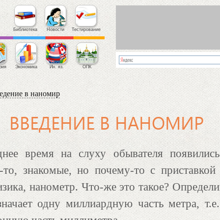
Библиотека
Новости
Тестирование
фия
Экономика
Ин. яз.
ОПК
едение в наномир
ВВЕДЕНИЕ В НАНОМИР
днее время на слуху обывателя появились
то, знакомые, но почему-то с приставкой 
зика, нанометр. Что-же это такое? Определи
начает одну миллиардную часть метра, т.е