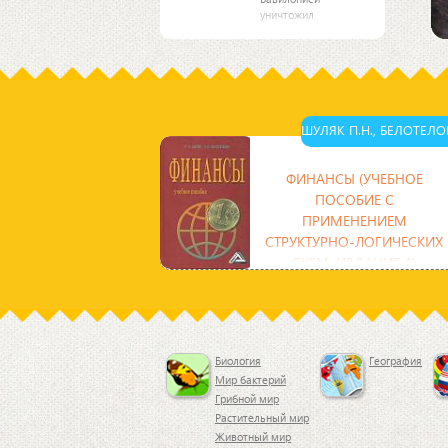
уничтожил
ассирийскую державу,
присоединил к Мидии
территории Маны
(территория
современного
Азербайджана),
Урарту и восточную
ШУЛЯК П.Н., БЕЛОТЕЛОВ
часть Малой
ФИНАНСЫ (УЧЕБНОЕ
ПОСОБИЕ С
ПРИМЕНЕНИЕМ
СТРУКТУРНО-ЛОГИЧЕСКИХ
СХЕМ, ИЗДАНИЕ 4)
Рассматриваются актуальные
проблемы финансов на макро- и
микро- уровне. При этом дается
характеристика финансов как
Биология
География
Мир бактерий
Грибной мир
Растительный мир
Животный мир