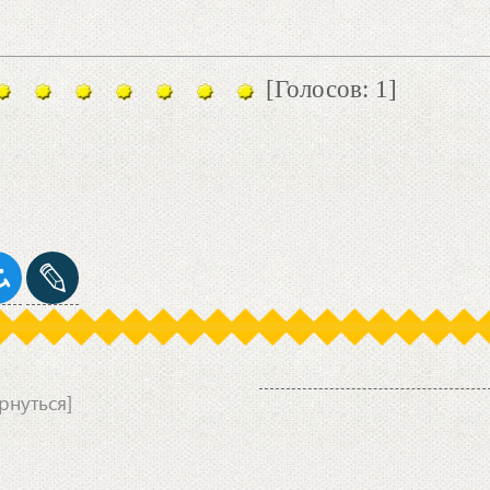
[Голосов: 1]
рнуться]