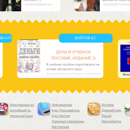
человекообразных
некоторой степен
обезьян раздражение
зависит от их окра
и приступы отчаяния.
Черные кошки
Это установлено в
нервны,
эксперименте,
чувствительны, о
проведенном в
любопытны,
Лондоне с группой
неравнодушны к
ласкам.
А Н.П.
ВОЙТОВ А.Г.
ДЕНЬГИ (УЧЕБНОЕ
ПОСОБИЕ, ИЗДАНИЕ 2)
В учебном пособии подготовлено на
основе авторского курса
фундаментальной теории экономики
и самоучителя мышления
Иностранные яз.
Информатика
История
Английский яз.
Курс Пользователь
Древний мир
Немецкий язык
Курс Мастер
Россия
Полезные программы
Манускрипты
Мастерская