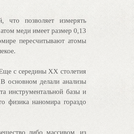
, что позволяет измерять
атом меди имеет размер 0,13
номире пересчитывают атомы
екое.
 Еще с середины ХХ столетия
 В основном делали анализы
ста инструментальной базы и
то физика наномира гораздо
вещество либо массивом, из