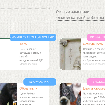
Ученые заменили
кладоискателей роботом
ХИМИЧЕСКАЯ ЭНЦИКЛОПЕДИЯ
КРЫЛАТЫ
1875
Фемида. Весы
П.-Э. Лекок де
Фемида - в гречес
Баубодран открыл
мифологии богиня
галлий
правосудия;
(предсказанный Д.И.
изображалась она
Менделеевым
повязкой на глазах
"экаалюминий").
символизирующе
беспристрастие, с
которой она судит
обвиняемых. В од
БИОМОЗАИКА
БИОМО
руке она держала
Обезьяны и
Цвет и характ
Кубик Рубика,
По наблюдениям
всемирно известная
профессора Г. Хей
головоломка,
из Германии, хара
вызывает у
домашних кошек 