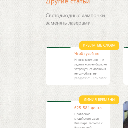
Другие статьи
Светодиодные лампочки
заменять лазерами
КРЫЛАТЫЕ СЛОВА
Чтоб гусей не
Иносказательно - не
задеть кого-нибудь, не
затронуть самолюбия,
не озлобить, не
раздражить. Крылатое
выражение из басни
И. А. Крылова "Гуси"
(1811). В басне
рассказывается о
ЛИНИЯ ВРЕМЕНИ
гусях, которые
625-584 до н.э.
Правление
мидийского царя
Киаксара. В союзе с
Вавилонией