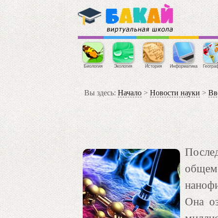
Биология
Экология
История
Информатика
Геогра
Вы здесь:
Начало
>
Новости науки
>
Вв
После
общем-
нанофи
Она оз