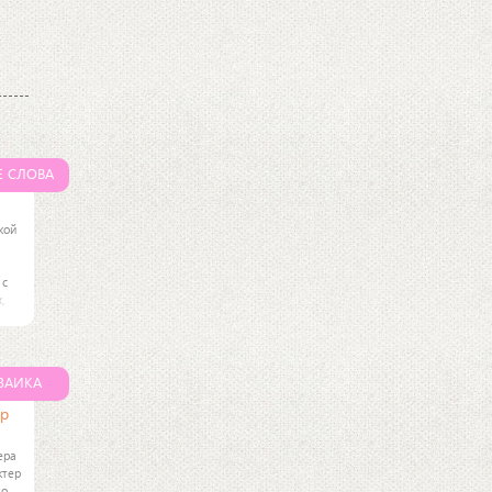
Е СЛОВА
кой
 с
,
й
ной
ЗАИКА
ер
ера
ктер
до