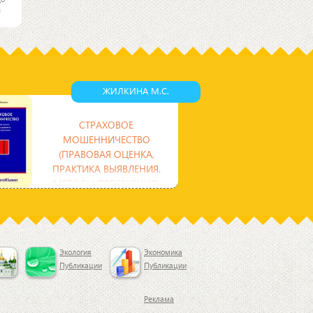
и
са.
чень
ЖИЛКИНА М.С.
СТРАХОВОЕ
МОШЕННИЧЕСТВО
(ПРАВОВАЯ ОЦЕНКА,
ПРАКТИКА ВЫЯВЛЕНИЯ.
МЕТОДЫ ПРЕСЕЧЕНИЯ)
Книга посвящена правовой
проблеме предупреждения
мошенничества с сфере
страхования. Теоретический анализ
таких
Экология
Экономика
Публикации
Публикации
Реклама