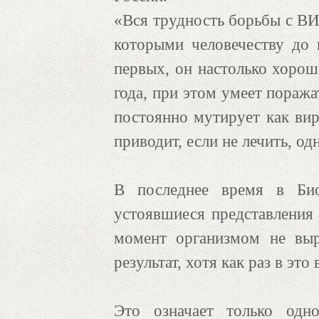
«Вся трудность борьбы с ВИ
которыми человечеству до н
первых, он настолько хорош
года, при этом умеет поража
постоянно мутирует как виру
приводит, если не лечить, од
В последнее время в Био
устоявшиеся представления 
момент организмом не выра
результат, хотя как раз в э
Это означает только одн