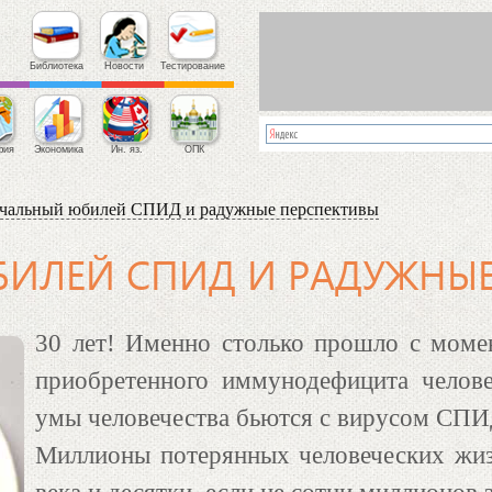
Библиотека
Новости
Тестирование
фия
Экономика
Ин. яз.
ОПК
чальный юбилей СПИД и радужные перспективы
ИЛЕЙ СПИД И РАДУЖНЫЕ
30 лет! Именно столько прошло с моме
приобретенного иммунодефицита челов
умы человечества бьются с вирусом СПИД 
Миллионы потерянных человеческих жиз