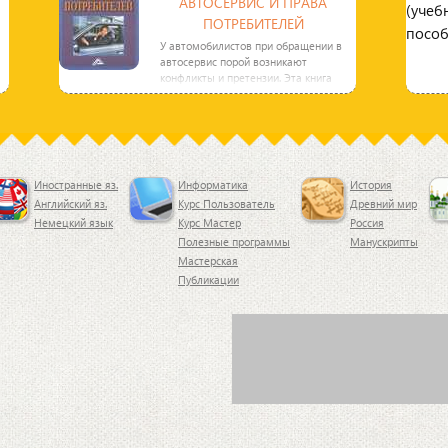
АВТОСЕРВИС И ПРАВА
ПОТРЕБИТЕЛЕЙ
У автомобилистов при обращении в
автосервис порой возникают
конфликты и претензии. Эта книга
поможет ориентироваться в
Иностранные яз.
Информатика
История
Английский яз.
Курс Пользователь
Древний мир
Немецкий язык
Курс Мастер
Россия
Полезные программы
Манускрипты
Мастерская
Публикации