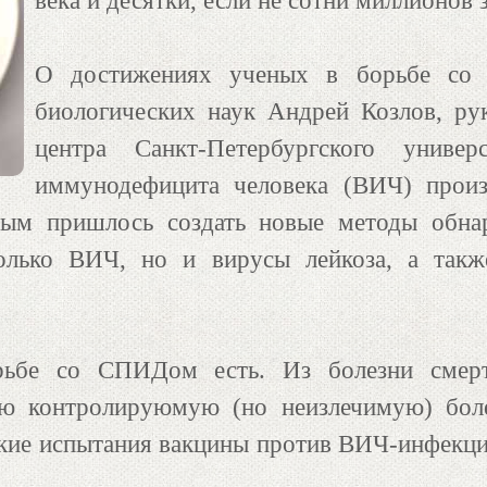
века и десятки, если не сотни миллионов
О достижениях ученых в борьбе со 
биологических наук Андрей Козлов, ру
центра Санкт-Петербургского универ
иммунодефицита человека (ВИЧ) произ
м пришлось создать новые методы обнар
лько ВИЧ, но и вирусы лейкоза, а также
рьбе со СПИДом есть. Из болезни смер
ую контролируюмую (но неизлечимую) боле
ие испытания вакцины против ВИЧ-инфекции