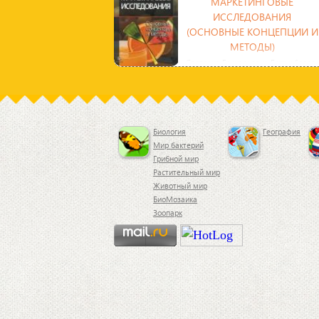
МАРКЕТИНГОВЫЕ
ИССЛЕДОВАНИЯ
(ОСНОВНЫЕ КОНЦЕПЦИИ И
МЕТОДЫ)
Светлана Геннадьевна Божук более
десяти лет является практикующим
консультантом по маркетингу. Это
исследования и
Биология
География
Мир бактерий
Грибной мир
Растительный мир
Животный мир
БиоМозаика
Зоопарк