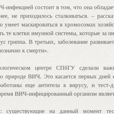
Ч-инфекцией состоит в том, что она обладае
ее, не приходилось сталкиваться. – расск
о умеет маскироваться в хромосомах хозяйск
ть те клетки имунной системы, которые за н
с гриппа. В третьих, заболевание развивает
нозначно к смерти».
логическом центре СПбГУ сделали важ
о природе ВИЧ. Это касается первых дней 
ботаны еще антитела к вирусу, и тест-д
то время ВИЧ-инфицированный организм являе
о: существующие на данный момент тес