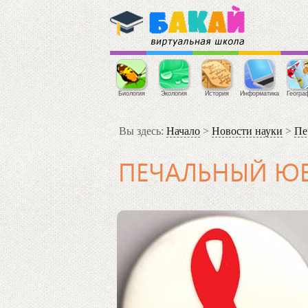
Биология
Экология
История
Информатика
Геогра
Вы здесь:
Начало
>
Новости науки
>
Пе
ПЕЧАЛЬНЫЙ ЮБ