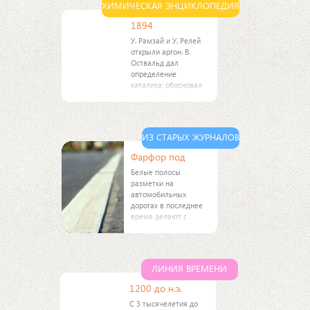
ХИМИЧЕСКАЯ ЭНЦИКЛОПЕДИЯ
восстановитель.
Ядовит].
1894
У. Рамзай и У. Релей
открыли аргон. В.
Оствальд дал
определение
катализа; обосновал
механизм действия
кислорода-основных
индикаторов.
ИЗ СТАРЫХ ЖУРНАЛОВ
Фарфор под
Белые полосы
разметки на
автомобильных
дорогах в последнее
время делают с
помощью довольно
дефицитных
термопластических
смол,
ЛИНИЯ ВРЕМЕНИ
вырабатываемых из
коксохимического и
1200 до н.э.
нефтехимического
С 3 тысячелетия до
сырья, в которые