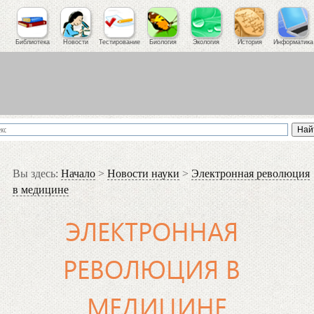
Библиотека
Новости
Тестирование
Биология
Экология
История
Информатика
Вы здесь:
Начало
>
Новости науки
>
Электронная революция
в медицине
ЭЛЕКТРОННАЯ
РЕВОЛЮЦИЯ В
МЕДИЦИНЕ