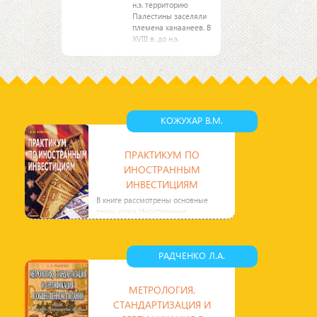
н.э. территорию
Палестины заселяли
племена ханаанеев. В
XVIII в. до н.э.
происходит
постепенное
заселение Палестины
другими племенами,
вторгшимися с
островов Эгейского
моря, и
КОЖУХАР В.М.
ПРАКТИКУМ ПО
ИНОСТРАННЫМ
ИНВЕСТИЦИЯМ
В книге рассмотрены основные
темы курса Иностранные
инвестиции и экономические
расчеты по сопровождению и
экономической
РАДЧЕНКО Л.А.
МЕТРОЛОГИЯ,
СТАНДАРТИЗАЦИЯ И