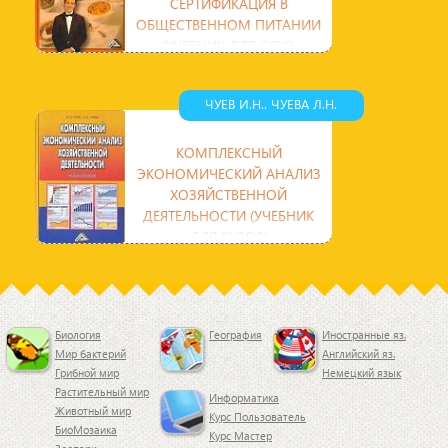
СЕРТИФИКАЦИЯ В
ОБЩЕСТВЕННОМ ПИТАНИИ
(УЧЕБНИК ДЛЯ ССУЗ,
ИЗДАНИЕ 2)
В учебнике даны основные понятия
ЧУЕВ И.Н.. ЧУЕВА Л.Н.
в области метрологии, роль
измерений в народном хозяйстве,
раскрыты цели и задачи
КОМПЛЕКСНЫЙ
ЭКОНОМИЧЕСКИЙ АНАЛИЗ
ХОЗЯЙСТВЕННОЙ
ДЕЯТЕЛЬНОСТИ (УЧЕБНИК
ДЛЯ ВУЗОВ)
Учебник состоит из 12 глав, которые
отражают систематический подход к
анализу Финансово-хозяйственной
деятельности
Биология
География
Иностранные яз.
Мир бактерий
Английский яз.
Грибной мир
Немецкий язык
Растительный мир
Информатика
Животный мир
Курс Пользователь
БиоМозаика
Курс Мастер