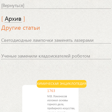
[Вернуться]
[
Архив
]
Другие статьи
Светодиодные лампочки заменять лазерами
Ученые заменили кладоискателей роботом
ХИМИЧЕСКАЯ ЭНЦИКЛОПЕДИЯ
1763
М.В. Ломоносов
изложил основы
горного дела,
пробирного искусства,