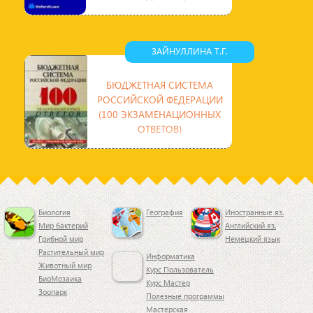
Настоящее учебное пособие
является базовым для изучения
учебных курсов , , и соответствует
Государственному
ЗАЙНУЛЛИНА Т.Г.
БЮДЖЕТНАЯ СИСТЕМА
РОССИЙСКОЙ ФЕДЕРАЦИИ
(100 ЭКЗАМЕНАЦИОННЫХ
ОТВЕТОВ)
В учебном пособии кратко изложены
основные вопросы,
предусмотренные государственным
стандартом и учебной программой
по
Биология
География
Иностранные яз.
Мир бактерий
Английский яз.
Грибной мир
Немецкий язык
Растительный мир
Информатика
Животный мир
Курс Пользователь
БиоМозаика
Курс Мастер
Зоопарк
Полезные программы
Мастерская