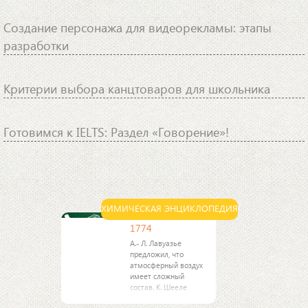
Создание персонажа для видеорекламы: этапы
разработки
Критерии выбора канцтоваров для школьника
Готовимся к IELTS: Раздел «Говорение»!
ХИМИЧЕСКАЯ ЭНЦИКЛОПЕДИЯ
1774
А.- Л. Лавуазье
предложил, что
атмосферный воздух
имеет сложный
состав. К. Шееле
открыл марганец