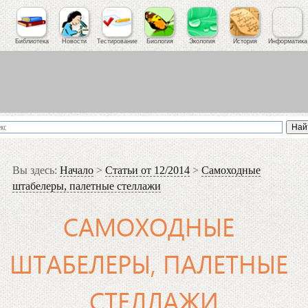
Библиотека
Новости
Тестирование
Биология
Экология
История
Информатика
Вы здесь:
Начало
>
Статьи от 12/2014
>
Самоходные
штабелеры, палетные стеллажи
САМОХОДНЫЕ
ШТАБЕЛЕРЫ, ПАЛЕТНЫЕ
СТЕЛЛАЖИ