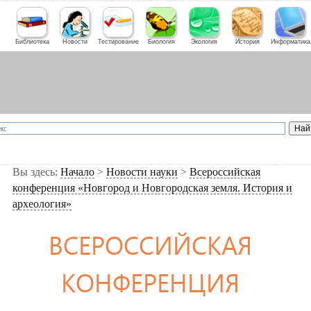
Библиотека
Новости
Тестирование
Биология
Экология
История
Информатика
Вы здесь:
Начало
>
Новости науки
>
Всероссийская
конференция «Новгород и Новгородская земля. История и
археология»
ВСЕРОССИЙСКАЯ
КОНФЕРЕНЦИЯ