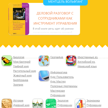
МЕНТЦЕЛЬ ВОЛЬФГАНГ
ДЕЛОВОЙ РАЗГОВОР С
СОТРУДНИКАМИ КАК
ИНСТРУМЕНТ УПРАВЛЕНИЯ
В этой книге речь идет об умении
руководителя провести деловой
разговор с сотрудниками. Что можно
извлечь из такого
Биология
География
Иностранные яз.
Мир бактерий
Английский яз.
Грибной мир
Немецкий язык
Растительный мир
Информатика
Животный мир
Курс Пользователь
БиоМозаика
Курс Мастер
Зоопарк
Полезные программы
Мастерская
Публикации
История
Экология
Экономика
Древний мир
Публикации
Публикации