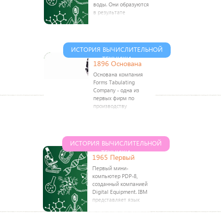
воды. Они образуются
в результате
заполнения реками и
ручьями углублений в
поверхности земли. Из
многих озер реки
ИСТОРИЯ ВЫЧИСЛИТЕЛЬНОЙ
также и вытекают.
ТЕХНИКИ
После сильных
1896 Основана
Основана компания
Forms Tabulating
Company - одна из
первых фирм по
производству
считающих машин.
Основатель - Герман
Холерит. Занималась
производством
ИСТОРИЯ ВЫЧИСЛИТЕЛЬНОЙ
перфокарточных
ТЕХНИКИ
вычислительных
1965 Первый
машин для
Первый мини-
компьютер PDP-8,
созданный компанией
Digital Equipment. IBM
представляет язык
программирования
PL/1, пришедший на