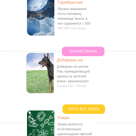
Серебристые
Облака покрывают
почти половину
небосвода Земли, в
них содержится 1 000
000 000 тонн воды.
Эта вода, вернее,
сконденсированный
водяной пар, в
облаках находится
БИОМОЗАИКА
либо в виде
Доберман на
Доберман по кличке
Том, принадлежащий
одному из жителей
южно- африканского
города Пит - Ретиф,
придерживается
исключительно
вегетарианской диеты.
Отказываясь от мяса
ХОЧУ ВСЕ ЗНАТЬ
и рыбы, он
предпочитает томаты,
Озера
Озера являются
естественными
хранилищами пресной