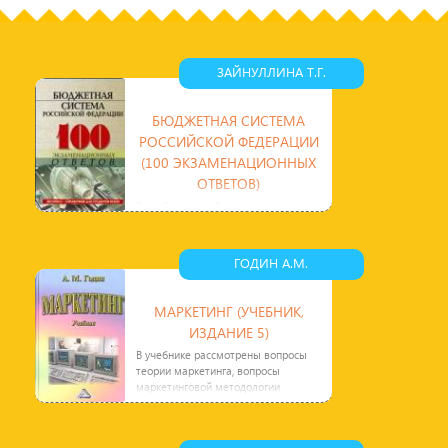
смену Фортрану. APRA
приступает к
разработкам модели
совместной работы
ЗАЙНУЛЛИНА Т.Г.
БЮДЖЕТНАЯ СИСТЕМА
РОССИЙСКОЙ ФЕДЕРАЦИИ
(100 ЭКЗАМЕНАЦИОННЫХ
ОТВЕТОВ)
В учебном пособии кратко изложены
основные вопросы,
предусмотренные государственным
стандартом и учебной программой
ГОДИН А.М.
по
МАРКЕТИНГ (УЧЕБНИК,
ИЗДАНИЕ 5)
В учебнике рассмотрены вопросы
теории маркетинга, вопросы
маркетинговой методологии
привязаны к коммерческой