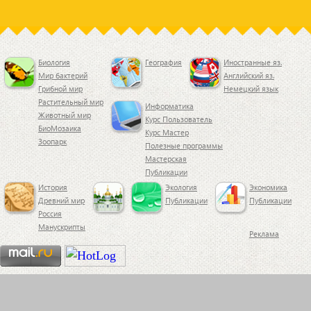
теоретические и прикладные
аспекты государственного
регулирования межбюджетных
отношений в РФ и
Биология
География
Иностранные яз.
Мир бактерий
Английский яз.
Грибной мир
Немецкий язык
Растительный мир
Информатика
Животный мир
Курс Пользователь
БиоМозаика
Курс Мастер
Зоопарк
Полезные программы
Мастерская
Публикации
История
Экология
Экономика
Древний мир
Публикации
Публикации
Россия
Манускрипты
Реклама