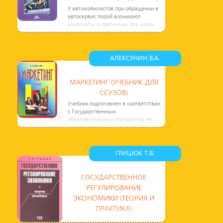
У автомобилистов при обращении в
автосервис порой возникают
конфликты и претензии. Эта книга
поможет ориентироваться в
АЛЕКСУНИН В.А.
МАРКЕТИНГ (УЧЕБНИК ДЛЯ
ССУЗОВ)
Учебник подготовлен в соответствии
с Государственным
образовательным стандартом по
специальности Маркетинг.
Структура и
ГРИЦЮК Т.В.
ГОСУДАРСТВЕННОЕ
РЕГУЛИРОВАНИЕ
ЭКОНОМИКИ (ТЕОРИЯ И
ПРАКТИКА)
В работе рассмотрены