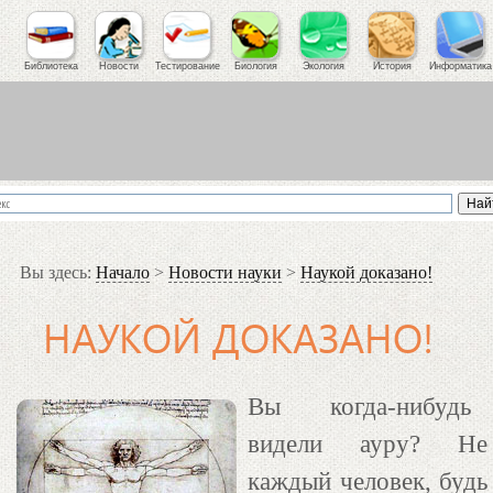
Библиотека
Новости
Тестирование
Биология
Экология
История
Информатика
Вы здесь:
Начало
>
Новости науки
>
Наукой доказано!
НАУКОЙ ДОКАЗАНО!
Вы когда-нибудь
видели ауру? Не
каждый человек, будь