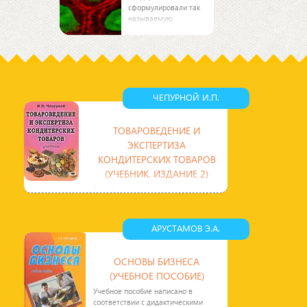
сформулировали так
называемую
"клеточную теорию".
Эта теория является
одним из
общепризнанных
биологических
обобщений,
утверждающих
ЧЕПУРНОЙ И.П.
единство
ТОВАРОВЕДЕНИЕ И
ЭКСПЕРТИЗА
КОНДИТЕРСКИХ ТОВАРОВ
(УЧЕБНИК, ИЗДАНИЕ 2)
В учебнике дается полная
характеристика и особенности
классификации кондитерских
товаров, описываются факторы,
АРУСТАМОВ Э.А.
ОСНОВЫ БИЗНЕСА
(УЧЕБНОЕ ПОСОБИЕ)
Учебное пособие написано в
соответствии с дидактическими