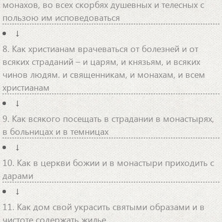
монахов, во всех скорбях душевных и телесных с
пользою им исповедоваться
↓
8. Как христианам врачеваться от болезней и от
всяких страданий – и царям, и князьям, и всяких
чинов людям. и священникам, и монахам, и всем
христианам
↓
9. Как всякого посещать в страдании в монастырях,
в больницах и в темницах
↓
10. Как в церкви божии и в монастыри приходить с
дарами
↓
11. Как дом свой украсить святыми образами и в
чистоте содержать жилье