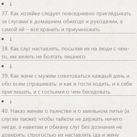
↓
37. Как хозяйке следует повседневно приглядывать
за слугами в домашнем обиходе и рукоделии, а
самой ей – все хранить и приумножать
↓
38. Как слуг наставлять, посылая их на люди с чем-
то, им велеть не болтать лишнего
↓
39. Как жене с мужем советоваться каждый день и
обо всем спрашивать: и как в гости ходить, и к себе
приглашать, и с гостьями о чем беседовать
↓
40. Наказ женам о пьянстве и о хмельном питье (и
слугам также): чтобы тайком не держать ничего
нигде, а наветам и обману слуг без дознания не
доверять; строгостью их наставлять (да и жену