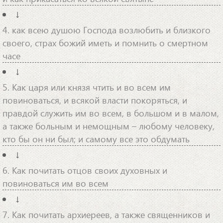
↓
4. как всею душою Господа возлюбить и близкого
своего, страх божий иметь и помнить о смертном
часе
↓
5. Как царя или князя чтить и во всем им
повиноваться, и всякой власти покоряться, и
правдой служить им во всем, в большом и в малом,
а также больным и немощным – любому человеку,
кто бы он ни был; и самому все это обдумать
↓
6. Как почитать отцов своих духовных и
повиноваться им во всем
↓
7. Как почитать архиереев, а также священников и