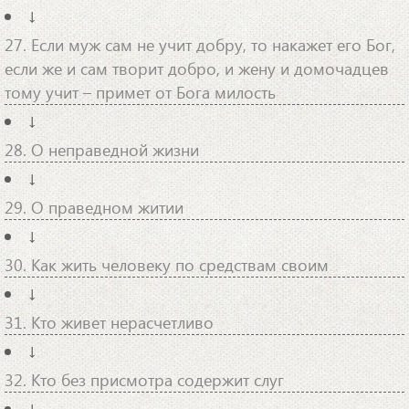
↓
27. Если муж сам не учит добру, то накажет его Бог,
если же и сам творит добро, и жену и домочадцев
тому учит – примет от Бога милость
↓
28. О неправедной жизни
↓
29. О праведном житии
↓
30. Как жить человеку по средствам своим
↓
31. Кто живет нерасчетливо
↓
32. Кто без присмотра содержит слуг
↓