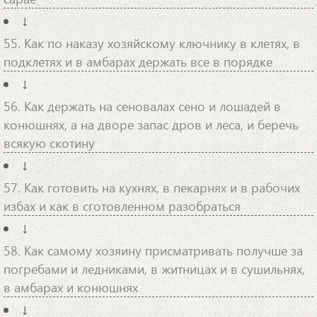
↓
55. Как по наказу хозяйскому ключнику в клетях, в
подклетях и в амбарах держать все в порядке
↓
56. Как держать на сеновалах сено и лошадей в
конюшнях, а на дворе запас дров и леса, и беречь
всякую скотину
↓
57. Как готовить на кухнях, в пекарнях и в рабочих
избах и как в сготовленном разобраться
↓
58. Как самому хозяину присматривать получше за
погребами и ледниками, в житницах и в сушильнях,
в амбарах и конюшнях
↓