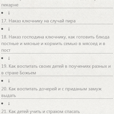
пекарне
↓
17. Наказ ключнику на случай пира
↓
18. Наказ господина ключнику, как готовить блюда
постные и мясные и кормить семью в мясоед и в
пост
↓
19. Как воспитать своих детей в поучениях разных и
в страхе Божьем
↓
20. Как воспитать дочерей и с приданым замуж
выдать
↓
21. Как детей учить и страхом спасать