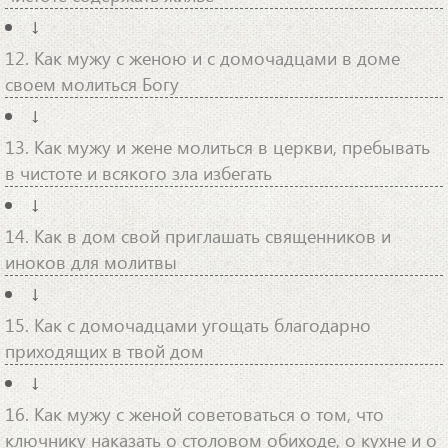
↓
12. Как мужу с женою и с домочадцами в доме
своем молиться Богу
↓
13. Как мужу и жене молиться в церкви, пребывать
в чистоте и всякого зла избегать
↓
14. Как в дом свой приглашать священников и
иноков для молитвы
↓
15. Как с домочадцами угощать благодарно
приходящих в твой дом
↓
16. Как мужу с женой советоваться о том, что
ключнику наказать о столовом обиходе, о кухне и о