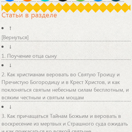
Статьи в разделе
↑
[Вернуться]
↓
1. Поучение отца сыну
↓
2. Как христианам веровать во Святую Троицу и
Пречистую Богородицу и в Крест Христов, и как
поклоняться святым небесным силам бесплотным, и
всяким честным и святым мощам
↓
3. Как причащаться Тайнам Божьим и веровать в
воскресение из мертвых и Страшного суда ожидать
и как прикасаться ко всякой святыне