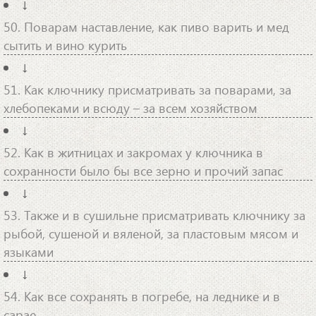
↓
50. Поварам наставление, как пиво варить и мед
сытить и вино курить
↓
51. Как ключнику присматривать за поварами, за
хлебопеками и всюду – за всем хозяйством
↓
52. Как в житницах и закромах у ключника в
сохранности было бы все зерно и прочий запас
↓
53. Также и в сушильне присматривать ключнику за
рыбой, сушеной и вяленой, за пластовым мясом и
языками
↓
54. Как все сохранять в погребе, на леднике и в
сарае