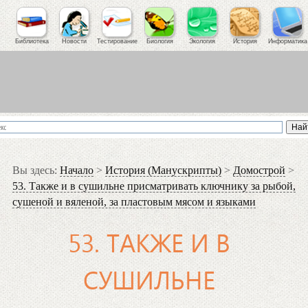
Библиотека
Новости
Тестирование
Биология
Экология
История
Информатика
Вы здесь:
Начало
>
История (Манускрипты)
>
Домострой
>
53. Также и в сушильне присматривать ключнику за рыбой,
сушеной и вяленой, за пластовым мясом и языками
53. ТАКЖЕ И В
СУШИЛЬНЕ