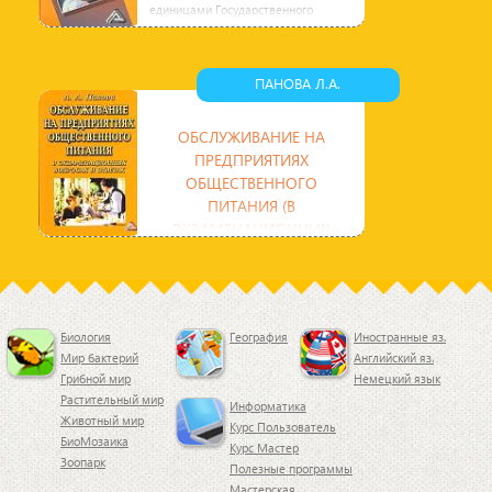
единицами Государственного
образовательного стандарта
высшего
ПАНОВА Л.А.
ОБСЛУЖИВАНИЕ НА
ПРЕДПРИЯТИЯХ
ОБЩЕСТВЕННОГО
ПИТАНИЯ (В
ЭКЗАМЕНАЦИОННЫХ
ВОПРОСАХ И ОТВЕТАХ,
УЧЕБНОЕ ПО
В учебном пособии изложены
основные вопросы по организации
обслуживания в соответствии с
Биология
География
Иностранные яз.
государственными требованиями
Мир бактерий
Английский яз.
Грибной мир
Немецкий язык
Растительный мир
Информатика
Животный мир
Курс Пользователь
БиоМозаика
Курс Мастер
Зоопарк
Полезные программы
Мастерская