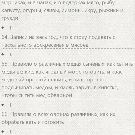
мерниках, и в чанах, и в ведерках мясо, рыбу,
капусту, огурцы, сливы, лимоны, икру, рыжики и
грузди
↓
64. Записи на весь год, что к столу подавать с
пасхального воскресенья в мясоед
↓
65. Правило о различных медах сыченых: как сытить
меды всякие, как ягодный морс готовить, и квас
медовый простой ставить, и пиво простое
подсычивать медом, и хмель варить в кипятке,
чтобы сытить мед обварной
↓
66. Правила о всех овощах различных, как их
обрабатывать и готовить
↓