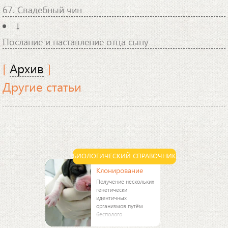
67. Свадебный чин
↓
Послание и наставление отца сыну
[
Архив
]
Другие статьи
БИОЛОГИЧЕСКИЙ СПРАВОЧНИК
Клонирование
Получение нескольких
генетически
идентичных
организмов путём
бесполого
размножения