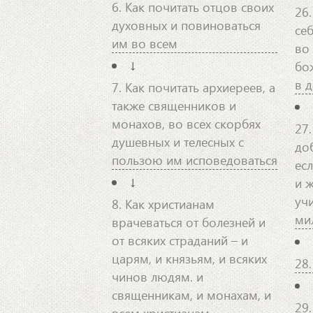
6. Как почитать отцов своих
26.
духовных и повиноваться
себ
им во всем
во
↓
бо
в 
7. Как почитать архиереев, а
также священников и
монахов, во всех скорбях
27.
душевных и телесных с
доб
пользою им исповедоваться
ес
↓
и 
учи
8. Как христианам
ми
врачеваться от болезней и
от всяких страданий – и
царям, и князьям, и всяких
28
чинов людям. и
священникам, и монахам, и
29
всем христианам