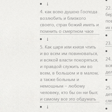
↓
22.
4. как всею душою Господа
бе
возлюбить и близкого
по
своего, страх божий иметь и
их
помнить о смертном часе
↓
23
5. Как царя или князя чтить
и во всем им повиноваться,
24
и всякой власти покоряться,
вс
и правдой служить им во
де
всем, в большом и в малом,
а также больным и
немощным – любому
25.
человеку, кто бы он ни был;
дет
и самому все это обдумать
сл
↓