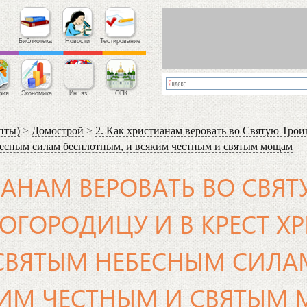
Библиотека
Новости
Тестирование
фия
Экономика
Ин. яз.
ОПК
пты)
>
Домострой
>
2. Как христианам веровать во Святую Тро
ебесным силам бесплотным, и всяким честным и святым мощам
ТИАНАМ ВЕРОВАТЬ ВО СВЯ
ОГОРОДИЦУ И В КРЕСТ ХР
СВЯТЫМ НЕБЕСНЫМ СИЛА
КИМ ЧЕСТНЫМ И СВЯТЫМ