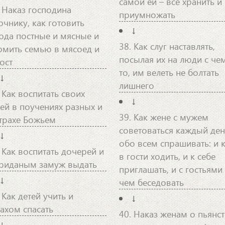
самой ей – все хранить и
. Наказ господина
приумножать
ючнику, как готовить
↓
юда постные и мясные и
38. Как слуг наставлять,
рмить семью в мясоед и
посылая их на люди с че
ост
то, им велеть не болтать
↓
лишнего
 Как воспитать своих
↓
тей в поучениях разных и
39. Как жене с мужем
страхе Божьем
советоваться каждый ден
↓
обо всем спрашивать: и 
. Как воспитать дочерей и
в гости ходить, и к себе
приданым замуж выдать
приглашать, и с гостьями
↓
чем беседовать
 Как детей учить и
↓
рахом спасать
40. Наказ женам о пьянст
↓