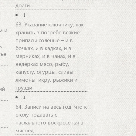
долги
↓
63. Указание ключнику, как
м и
хранить в погребе всякие
припасы соленые – и в
ь
бочках, и в кадках, и в
тье
мерниках, и в чанах, и в
ведерках мясо, рыбу,
капусту, огурцы, сливы,
лимоны, икру, рыжики и
грузди
ий
↓
64. Записи на весь год, что к
столу подавать с
пасхального воскресенья в
мясоед