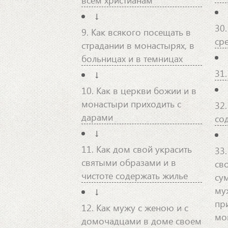
↓
30
9. Как всякого посещать в
ср
страдании в монастырях, в
больницах и в темницах
31
↓
10. Как в церкви божии и в
монастыри приходить с
32
дарами
со
↓
11. Как дом свой украсить
33
святыми образами и в
св
чистоте содержать жилье
сум
му
↓
пр
12. Как мужу с женою и с
мо
домочадцами в доме своем