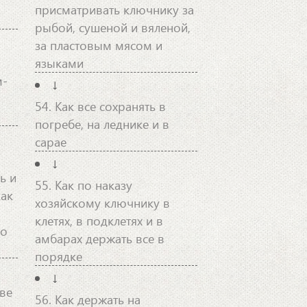
присматривать ключнику за
рыбой, сушеной и вяленой,
за пластовым мясом и
языками
м-
↓
54. Как все сохранять в
погребе, на леднике и в
сарае
↓
ь и
55. Как по наказу
как
хозяйскому ключнику в
клетях, в подклетях и в
 о
амбарах держать все в
порядке
↓
ве
56. Как держать на