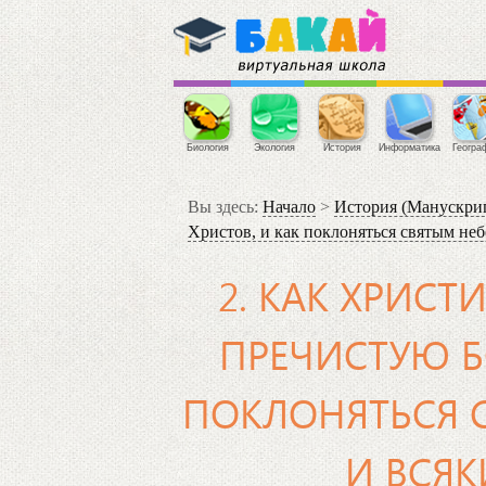
Биология
Экология
История
Информатика
Геогра
Вы здесь:
Начало
>
История (Манускри
Христов, и как поклоняться святым н
2. КАК ХРИС
ПРЕЧИСТУЮ Б
ПОКЛОНЯТЬСЯ 
И ВСЯ