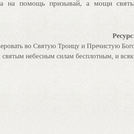
га на помощь призывай, а мощи святы
Ресурс
веровать во Святую Троицу и Пречистую Бого
я святым небесным силам бесплотным, и вс