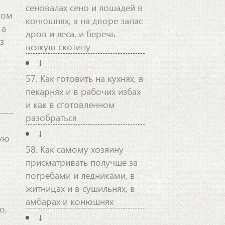
сеновалах сено и лошадей в
ком
конюшнях, а на дворе запас
 а
дров и леса, и беречь
з
всякую скотину
↓
57. Как готовить на кухнях, в
пекарнях и в рабочих избах
и как в сготовленном
разобраться
↓
ную
58. Как самому хозяину
присматривать получше за
погребами и ледниками, в
житницах и в сушильнях, в
амбарах и конюшнях
о,
↓