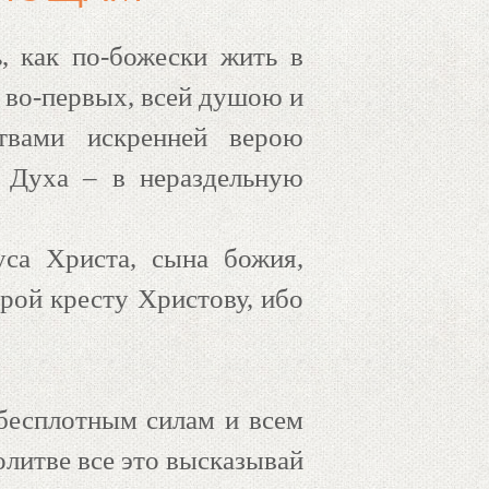
, как по-божески жить в
, во-первых, всей душою и
вами искренней верою
 Духа – в нераздельную
са Христа, сына божия,
рой кресту Христову, ибо
 бесплотным силам и всем
олитве все это высказывай