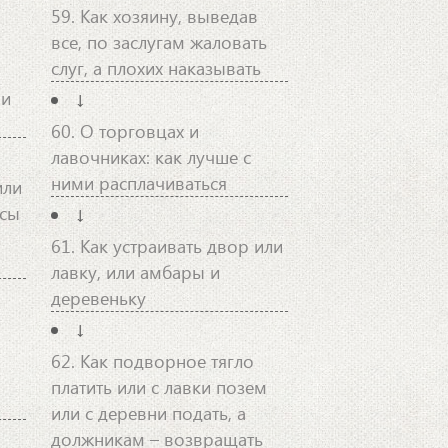
59. Как хозяину, выведав
все, по заслугам жаловать
слуг, а плохих наказывать
 и
↓
60. О торговцах и
лавочниках: как лучше с
ними расплачиваться
или
асы
↓
61. Как устраивать двор или
лавку, или амбары и
деревеньку
↓
62. Как подворное тягло
платить или с лавки позем
или с деревни подать, а
должникам – возвращать