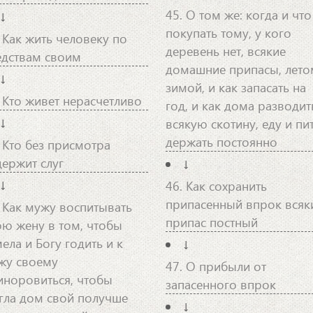
45. О том же: когда и что
↓
покупать тому, у кого
. Как жить человеку по
деревень нет, всякие
едствам своим
домашние припасы, лето
↓
зимой, и как запасать на
. Кто живет нерасчетливо
год, и как дома разводит
↓
всякую скотину, еду и пи
держать постоянно
. Кто без присмотра
держит слуг
↓
↓
46. Как сохранить
припасенный впрок всяк
. Как мужу воспитывать
припас постный
ою жену в том, чтобы
ела и Богу годить и к
↓
жу своему
47. О прибыли от
иноровиться, чтобы
запасенного впрок
гла дом свой получше
↓