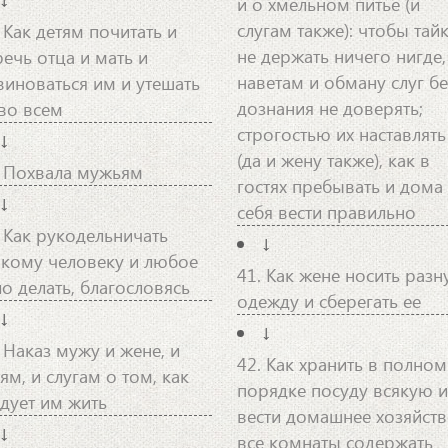
и о хмельном питье (и
слугам также): чтобы тай
 Как детям почитать и
не держать ничего нигде,
речь отца и мать и
наветам и обману слуг бе
виноваться им и утешать
дознания не доверять;
 во всем
строгостью их наставлять
↓
(да и жену также), как в
. Похвала мужьям
гостях пребывать и дома
↓
себя вести правильно
. Как рукодельничать
↓
якому человеку и любое
41. Как жене носить раз
ло делать, благословясь
одежду и сберегать ее
↓
↓
 Наказ мужу и жене, и
42. Как хранить в полном
ям, и слугам о том, как
порядке посуду всякую и
едует им жить
вести домашнее хозяйств
↓
все комнаты содержать