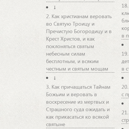
18
↓
кл
2. Как христианам веровать
бл
во Святую Троицу и
ко
Пречистую Богородицу и в
в п
Крест Христов, и как
поклоняться святым
небесным силам
19.
бесплотным, и всяким
де
честным и святым мощам
в 
↓
3. Как причащаться Тайнам
20
Божьим и веровать в
с 
воскресение из мертвых и
Страшного суда ожидать и
21.
как прикасаться ко всякой
ст
святыне