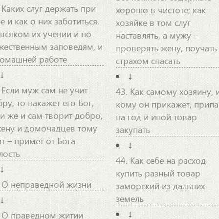
 Каких слуг держать при
хорошо в чистоте; как
е и как о них заботиться.
хозяйке в том слуг
 всяком их учении и по
наставлять, а мужу –
жественным заповедям, и
проверять жену, поучать
домашней работе
страхом спасать
↓
↓
 Если муж сам не учит
43. Как самому хозяину, 
ру, то накажет его Бог,
кому он прикажет, прип
ли же и сам творит добро,
на год и иной товар
жену и домочадцев тому
закупать
т – примет от Бога
↓
лость
44. Как себе на расход
↓
купить разный товар
. О неправедной жизни
заморский из дальних
земель
↓
↓
. О праведном житии