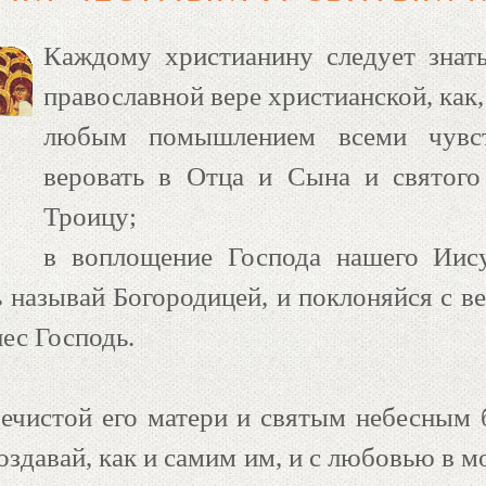
Каждому христианину следует знать
православной вере христианской, как
любым помышлением всеми чувст
веровать в Отца и Сына и святого
Троицу;
в воплощение Господа нашего Иису
 называй Богородицей, и поклоняйся с ве
ес Господь.
речистой его матери и святым небесным
оздавай, как и самим им, и с любовью в м