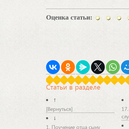
Оценка статьи:
Статьи в разделе
↑
[Вернуться]
17
сл
↓
1. Поучение отца сыну