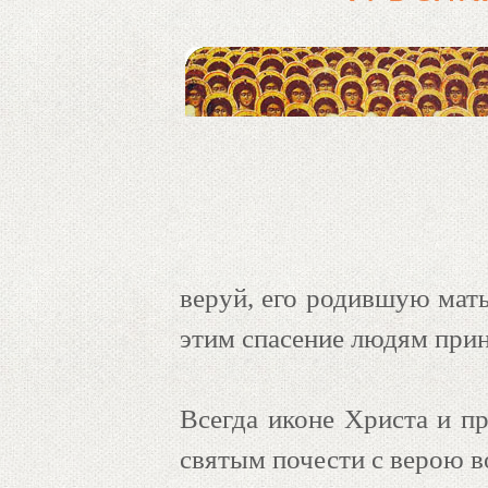
веруй, его родившую мать
этим спасение людям прин
Всегда иконе Христа и п
святым почести с верою в